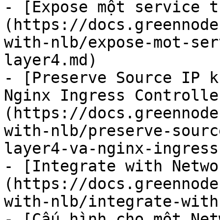
- [Expose một service t
(https://docs.greennode
with-nlb/expose-mot-ser
layer4.md)

- [Preserve Source IP k
Nginx Ingress Controlle
(https://docs.greennode
with-nlb/preserve-sourc
layer4-va-nginx-ingress
- [Integrate with Netwo
(https://docs.greennode
with-nlb/integrate-with
- [Cấu hình cho một Net