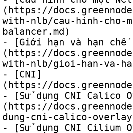
(https://docs.greennode
with-nlb/cau-hinh-cho-m
balancer.md)

- [Giới hạn và hạn chế 
(https://docs.greennode
with-nlb/gioi-han-va-ha
- [CNI]
(https://docs.greennode
- [Sử dụng CNI Calico O
(https://docs.greennode
dung-cni-calico-overlay.
- [Sử dụng CNI Cilium O