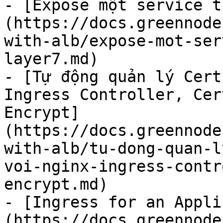
- [Expose một service t
(https://docs.greennode
with-alb/expose-mot-ser
layer7.md)

- [Tự động quản lý Cert
Ingress Controller, Cer
Encrypt]
(https://docs.greennode
with-alb/tu-dong-quan-l
voi-nginx-ingress-contr
encrypt.md)

- [Ingress for an Appli
(https://docs.greennode