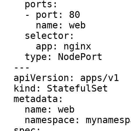
    ports:

    - port: 80

      name: web

    selector:

      app: nginx

    type: NodePort

  ---

  apiVersion: apps/v1

  kind: StatefulSet

  metadata:

    name: web

    namespace: mynamespace

  spec:
