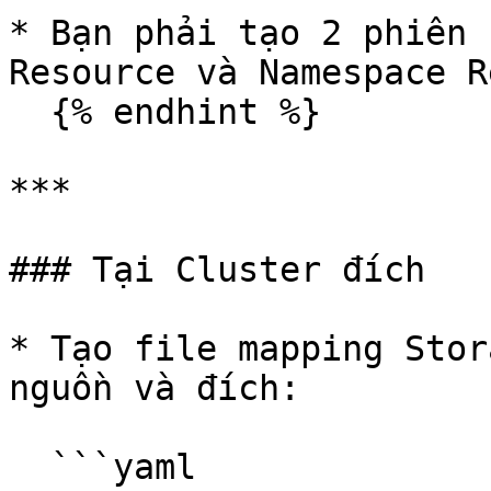
* Bạn phải tạo 2 phiên 
Resource và Namespace R
  {% endhint %}

***

### Tại Cluster đích

* Tạo file mapping Stor
nguồn và đích:

  ```yaml
