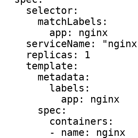
    selector:

      matchLabels:

        app: nginx

    serviceName: "nginx"

    replicas: 1

    template:

      metadata:

        labels:

          app: nginx

      spec:

        containers:

        - name: nginx
