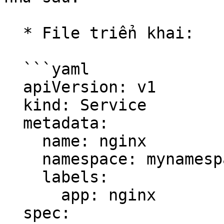
  * File triển khai:

  ```yaml

  apiVersion: v1

  kind: Service

  metadata:

    name: nginx

    namespace: mynamespace

    labels:

      app: nginx

  spec:
