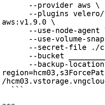
      --provider aws \

      --plugins velero/velero-plugin-for-
aws:v1.9.0 \

      --use-node-agent \

      --use-volume-snapshots=false \

      --secret-file ./credentials-velero \

      --bucket ______________________________ \

      --backup-location-config 
region=hcm03,s3ForcePat
/hcm03.vstorage.vngcloud
  ```
