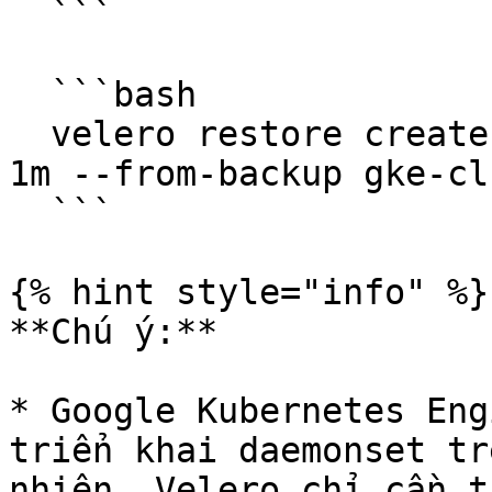
  ```

  ```bash

  velero restore create --item-operation-timeout 
1m --from-backup gke-cl
  ```

{% hint style="info" %}

**Chú ý:**

* Google Kubernetes Eng
triển khai daemonset tr
nhiên, Velero chỉ cần t