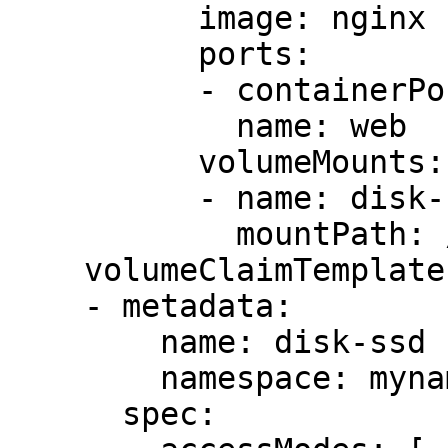
          image: nginx

          ports:

          - containerPort: 80

            name: web

          volumeMounts:

          - name: disk-ssd

            mountPath: /usr/share/nginx/html

    volumeClaimTemplates:

    - metadata:

        name: disk-ssd

        namespace: mynamespace

      spec:
