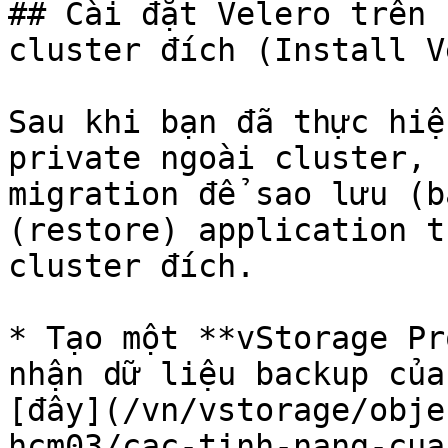
## Cài đặt Velero trên 
cluster đích (Install V
Sau khi bạn đã thực hiệ
private ngoài cluster, 
migration để sao lưu (b
(restore) application t
cluster đích.

* Tạo một **vStorage Pr
nhận dữ liệu backup của
[đây](/vn/vstorage/obje
hcm03/cac-tinh-nang-cua