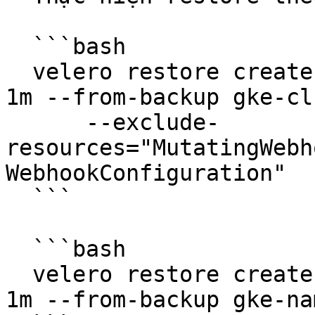
  ```bash

  velero restore create --item-operation-timeout 
1m --from-backup gke-cl
      --exclude-
resources="MutatingWebh
WebhookConfiguration"

  ```

  ```bash

  velero restore create --item-operation-timeout 
1m --from-backup gke-na