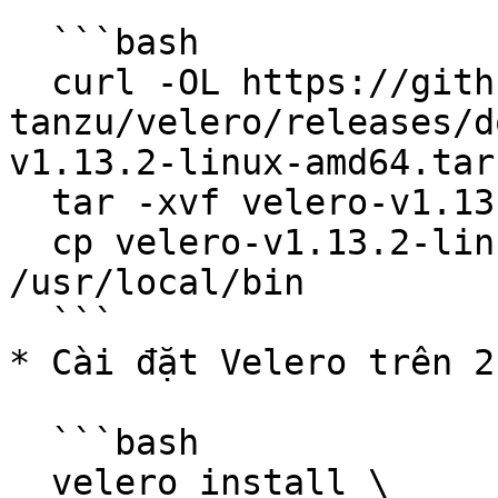
  ```bash

  curl -OL https://github.com/vmware-
tanzu/velero/releases/d
v1.13.2-linux-amd64.tar.
  tar -xvf velero-v1.13.2-linux-amd64.tar.gz

  cp velero-v1.13.2-linux-amd64/velero 
/usr/local/bin

  ```

* Cài đặt Velero trên 2
  ```bash

  velero install \
