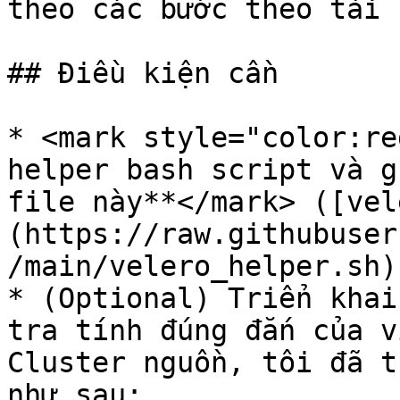
theo các bước theo tài 
## Điều kiện cần

* <mark style="color:re
helper bash script và g
file này**</mark> ([vel
(https://raw.githubuser
/main/velero_helper.sh))
* (Optional) Triển khai
tra tính đúng đắn của v
Cluster nguồn, tôi đã t
như sau:
