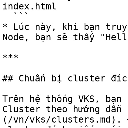
index.html

  ```

* Lúc này, khi bạn truy
Node, bạn sẽ thấy "Hell
***

## Chuẩn bị cluster đíc
Trên hệ thống VKS, bạn 
Cluster theo hướng dẫn 
(/vn/vks/clusters.md). 