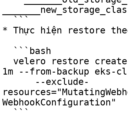
_______new_storage_clas
  ```

* Thực hiện restore the
  ```bash

  velero restore create --item-operation-timeout 
1m --from-backup eks-cl
      --exclude-
resources="MutatingWebh
WebhookConfiguration"

  ```
