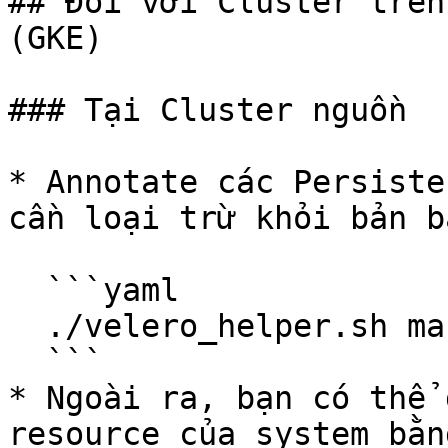
## Đối với Cluster trên
(GKE)

### Tại Cluster nguồn

* Annotate các Persiste
cần loại trừ khỏi bản b
  ```yaml

  ./velero_helper.sh mark_volume -c

  ```

* Ngoài ra, bạn có thể 
resource của system bằn