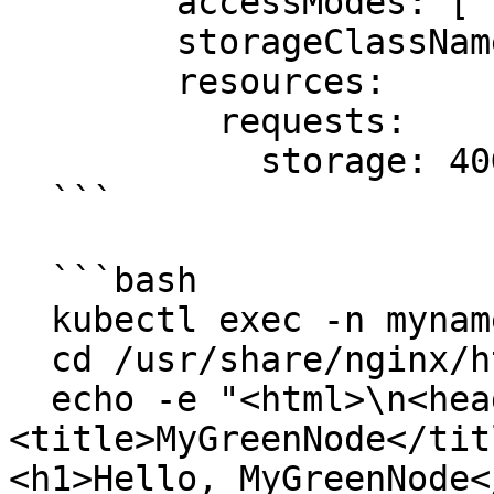
        accessModes: [ "ReadWriteOnce" ]

        storageClassName: standard-rwo

        resources:

          requests:

            storage: 40Gi

  ```

  ```bash

  kubectl exec -n mynamespace -it web-0 bash

  cd /usr/share/nginx/html

  echo -e "<html>\n<head>\n  
<title>MyGreenNode</titl
<h1>Hello, MyGreenNode<