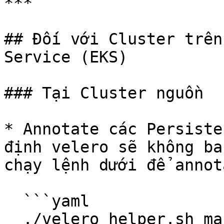
***

## Đối với Cluster trên
Service (EKS)

### Tại Cluster nguồn

* Annotate các Persiste
định velero sẽ không ba
chạy lệnh dưới để annot
  ```yaml

  ./velero_helper.sh mark_volume -c
