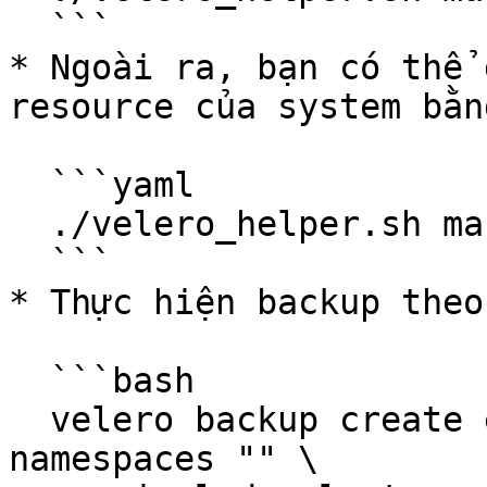
  ```

* Ngoài ra, bạn có thể 
resource của system bằn
  ```yaml

  ./velero_helper.sh mark_exclude -c

  ```

* Thực hiện backup theo
  ```bash

  velero backup create eks-cluster --include-
namespaces "" \
