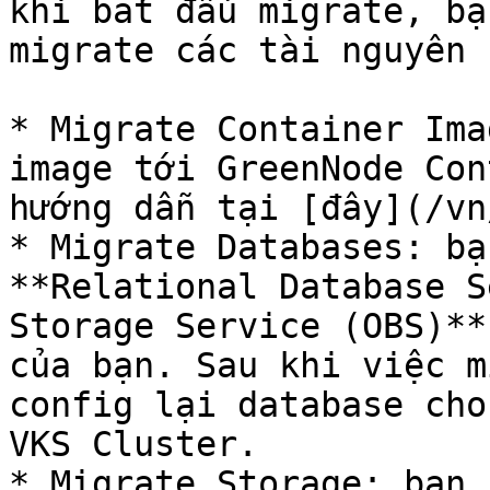
khi bắt đầu migrate, bạ
migrate các tài nguyên 
* Migrate Container Ima
image tới GreenNode Con
hướng dẫn tại [đây](/vn
* Migrate Databases: bạ
**Relational Database S
Storage Service (OBS)**
của bạn. Sau khi việc m
config lại database cho
VKS Cluster.

* Migrate Storage: bạn 