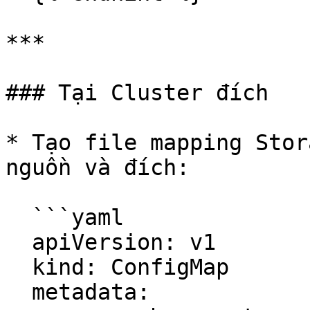
***

### Tại Cluster đích

* Tạo file mapping Stor
nguồn và đích:

  ```yaml

  apiVersion: v1

  kind: ConfigMap

  metadata:
