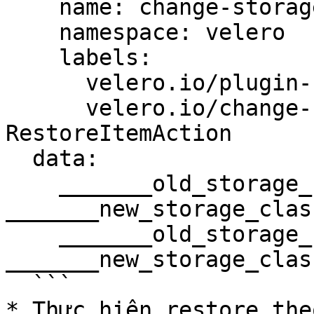
    name: change-storage-class-config

    namespace: velero

    labels:

      velero.io/plugin-config: ""

      velero.io/change-storage-class: 
RestoreItemAction

  data:

    _______old_storage_class_______: 
_______new_storage_clas
    _______old_storage_class_______: 
_______new_storage_clas
  ```

* Thực hiện restore the