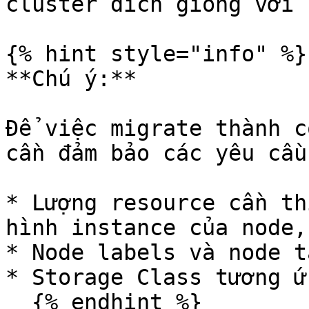
cluster đích giống với 
{% hint style="info" %}

**Chú ý:**

Để việc migrate thành c
cần đảm bảo các yêu cầu
* Lượng resource cần th
hình instance của node,.
* Node labels và node t
* Storage Class tương ứ
  {% endhint %}
