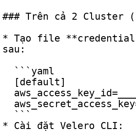
### Trên cả 2 Cluster (
* Tạo file **credential
sau:

  ```yaml

  [default]

  aws_access_key_id=________________________

  aws_secret_access_key=________________________

  ```

* Cài đặt Velero CLI:
