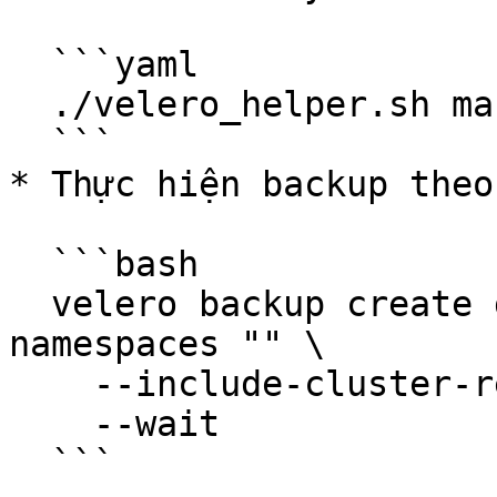
  ```yaml

  ./velero_helper.sh mark_exclude -c

  ```

* Thực hiện backup theo
  ```bash

  velero backup create gke-cluster --include-
namespaces "" \

    --include-cluster-resources=true \

    --wait

  ```
