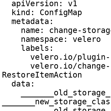
  apiVersion: v1

  kind: ConfigMap

  metadata:

    name: change-storage-class-config

    namespace: velero

    labels:

      velero.io/plugin-config: ""

      velero.io/change-storage-class: 
RestoreItemAction

  data:

    _______old_storage_class_______: 
_______new_storage_clas
    _______old_storage_class_______: 