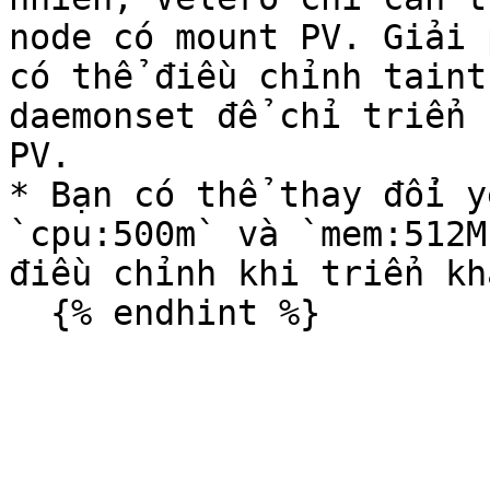
node có mount PV. Giải 
có thể điều chỉnh taint
daemonset để chỉ triển 
PV.

* Bạn có thể thay đổi y
`cpu:500m` và `mem:512M
điều chỉnh khi triển kh