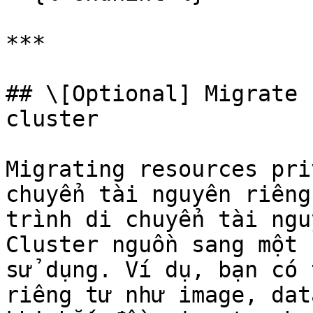
***

## \[Optional] Migrate 
cluster

Migrating resources pri
chuyển tài nguyên riêng
trình di chuyển tài ngu
Cluster nguồn sang một 
sử dụng. Ví dụ, bạn có 
riêng tư như image, dat