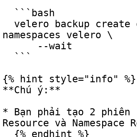
  ```bash

  velero backup create gke-namespace --exclude-
namespaces velero \

      --wait

  ```

{% hint style="info" %}

**Chú ý:**

* Bạn phải tạo 2 phiên 
Resource và Namespace R
  {% endhint %}
