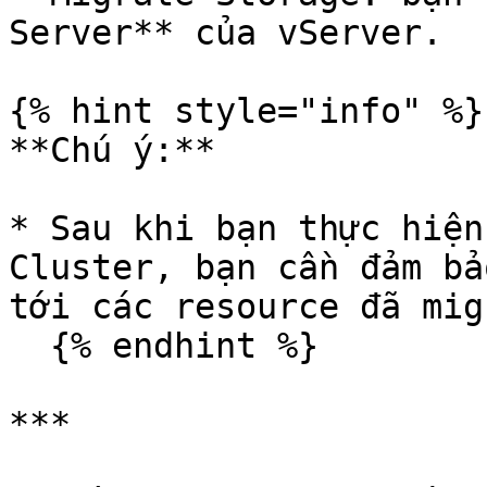
Server** của vServer.

{% hint style="info" %}

**Chú ý:**

* Sau khi bạn thực hiện
Cluster, bạn cần đảm bả
tới các resource đã mig
  {% endhint %}

***
