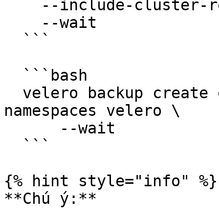
    --include-cluster-resources=true \

    --wait

  ```

  ```bash

  velero backup create eks-namespace --exclude-
namespaces velero \

      --wait

  ```

{% hint style="info" %}

**Chú ý:**
