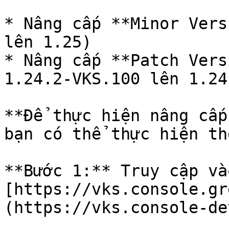
* Nâng cấp **Minor Vers
lên 1.25)

* Nâng cấp **Patch Vers
1.24.2-VKS.100 lên 1.24
**Để thực hiện nâng cấp
bạn có thể thực hiện th
**Bước 1:** Truy cập vào
[https://vks.console.gr
(https://vks.console-de