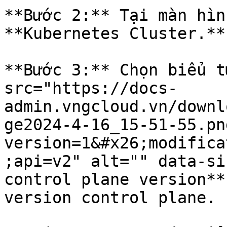
**Bước 2:** Tại màn hìn
**Kubernetes Cluster.**

**Bước 3:** Chọn biểu t
src="https://docs-
admin.vngcloud.vn/downl
ge2024-4-16_15-51-55.pn
version=1&#x26;modifica
;api=v2" alt="" data-si
control plane version**
version control plane.
