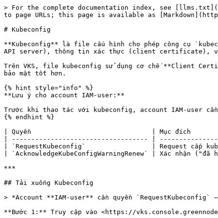
> For the complete documentation index, see [llms.txt](https://docs.greennode.ai/llms.txt). Markdown versions of documentation pages are available by appending `.md` to page URLs; this page is available as [Markdown](https://docs.greennode.ai/vn/vks/clusters/kubeconfig.md).

# Kubeconfig

**Kubeconfig** là file cấu hình cho phép công cụ `kubectl` xác thực và kết nối đến Kubernetes Cluster của bạn. Mỗi file kubeconfig chứa thông tin về cluster (địa chỉ API server), thông tin xác thực (client certificate), và ngữ cảnh (context) xác định cluster nào đang được sử dụng.

Trên VKS, file kubeconfig sử dụng cơ chế **Client Certificate** để xác thực. Bạn có thể chủ động chọn thời hạn hiệu lực của certificate khi tải xuống, giúp kiểm soát bảo mật tốt hơn.

{% hint style="info" %}
**Lưu ý cho account IAM-user:**

Trước khi thao tác với kubeconfig, account IAM-user cần được cấp đầy đủ các quyền dưới đây (admin nên cấp một lần trước khi sử dụng):
{% endhint %}

| Quyền                               | Mục đích                                                        | Dùng tại bước                               |
| ----------------------------------- | --------------------------------------------------------------- | ------------------------------------------- |
| `RequestKubeconfig`                 | Request cấp kubeconfig                                          | Tải xuống Kubeconfig                        |
| `AcknowledgeKubeConfigWarningRenew` | Xác nhận ("đã hiểu") thông báo autorenew kubeconfig từ hệ thống | Gia hạn (Renew) Certificate — Tự động renew |

***

## Tải xuống Kubeconfig

> *Account **IAM-user** cần quyền `RequestKubeconfig` — xem **Lưu ý cho account IAM-user** ở đầu trang.*

**Bước 1:** Truy cập vào <https://vks.console.greennode.ai/overview>

**Bước 2:** Tại màn hình **Overview**, chọn menu **Kubernetes Cluster.**

**Bước 3:** Tại Cluster cần lấy kubeconfig, chọn biểu tượng **Action** và chọn **Download Config File.**

**Bước 4:** Hệ thống hiển thị popup xác nhận. Tại đây, bạn chọn **thời hạn hiệu lực** của certificate trong kubeconfig:

| Thời hạn | Mô tả                                                                   |
| -------- | ----------------------------------------------------------------------- |
| 30 ngày  | Phù hợp cho môi trường staging, testing hoặc truy cập tạm thời          |
| 90 ngày  | Phù hợp cho môi trường production với chu kỳ rotate định kỳ             |
| 365 ngày | Phù hợp cho các trường hợp cần kubeconfig dài hạn, cần quản lý cẩn thận |

<figure><img src="/files/1XiT4zKxTUFajJWcChWp" alt=""><figcaption></figcaption></figure>

{% hint style="warning" %}
**Lưu ý về bảo mật:**

* File kubeconfig cấp quyền **cluster-admin** cho người sở hữu. Không chia sẻ file này với người không có thẩm quyền.
* Nếu cần **thu hồi certificate** trước thời hạn, vui lòng liên hệ đội ngũ hỗ trợ VKS để được xử lý.
* Nếu file kubeconfig bị lộ, hãy liên hệ đội ngũ hỗ trợ VKS để thực hiện xử lý kịp thời.
  {% endhint %}

**Bước 5:** Chọn **Confirm** để tải xuống. File `config` sẽ được lưu về máy của bạn.

***

## Cấu hình kubectl sử dụng Kubeconfig

Sau khi tải xuống file kubeconfig, bạn cần đặt file vào đúng vị trí để `kubectl` nhận diện.

**Bước 1:** Tạo thư mục `.kube` nếu chưa có:

```bash
mkdir -p ~/.kube
```

**Bước 2:** Di chuyển file kubeconfig vừa tải về vào 