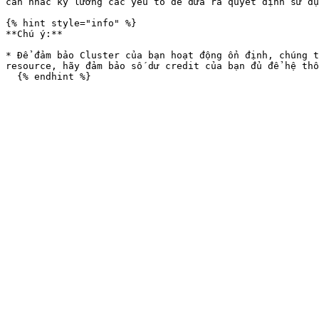
cân nhắc kỹ lưỡng các yếu tố để đưa ra quyết định sử dụ
{% hint style="info" %}

**Chú ý:**

* Để đảm bảo Cluster của bạn hoạt động ổn định, chúng t
resource, hãy đảm bảo số dư credit của bạn đủ để hệ thố