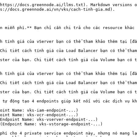
https://docs.greennode.ai/llms.txt). Markdown versions o
s://docs.greennode.ai/vn/vks/cach-tinh-gia.md).

n miễn phí.** Bạn chỉ cần chi trả cho các resource khác 