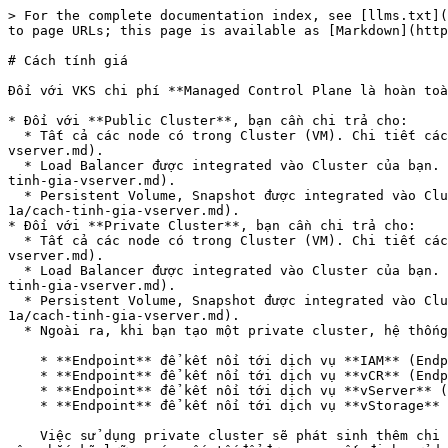
> For the complete documentation index, see [llms.txt](
to page URLs; this page is available as [Markdown](http
# Cách tính giá

Đối với VKS chi phí **Managed Control Plane là hoàn toà
* Đối với **Public Cluster**, bạn cần chi trả cho:

  * Tất cả các node có trong Cluster (VM). Chi tiết cách tính giá của vServer bạn có thể tham khảo thêm tại [đây](/vn/vserver/compute-hcm03-1a/cach-tinh-gia-
vserver.md).

  * Load Balancer được integrated vào Cluster của bạn. Chi tiết cách tính giá của Load Balancer bạn có thể tham khảo thêm tại [đây](/vn/vserver/compute-hcm03-1a/cach-
tinh-gia-vserver.md).

  * Persistent Volume, Snapshot được integrated vào Cluster của bạn. Chi tiết cách tính giá của Volume bạn có thể tham khảo tại [đây](/vn/vserver/compute-hcm03-
1a/cach-tinh-gia-vserver.md).

* Đối với **Private Cluster**, bạn cần chi trả cho:

  * Tất cả các node có trong Cluster (VM). Chi tiết cách tính giá của vServer bạn có thể tham khảo thêm tại [đây](/vn/vserver/compute-hcm03-1a/cach-tinh-gia-
vserver.md).

  * Load Balancer được integrated vào Cluster của bạn. Chi tiết cách tính giá của Load Balancer bạn có thể tham khảo thêm tại [đây](/vn/vserver/compute-hcm03-1a/cach-
tinh-gia-vserver.md).

  * Persistent Volume, Snapshot được integrated vào Cluster của bạn. Chi tiết cách tính giá của Volume bạn có thể tham khảo tại [đây](/vn/vserver/compute-hcm03-
1a/cach-tinh-gia-vserver.md).

  * Ngoài ra, khi bạn tạo một private cluster, hệ thống tự động tạo 4 endpoints giúp kết nối với các dịch vụ khác trên GreenNode bao gồm:

    * **Endpoint** để kết nối tới dịch vụ **IAM** (Endpoint Name: vks-iam-endpoint-...)

    * **Endpoint** để kết nối tới dịch vụ **vCR** (Endpoint Name: vks-vcr-endpoint-...)

    * **Endpoint** để kết nối tới dịch vụ **vServer** (Endpoint Name: vks-vserver-endpoint-...)

    * **Endpoint** để kết nối tới dịch vụ **vStorage** (Endpoint Name: vks-vstorage-endpoint-...)

    Việc sử dụng private cluster sẽ phát sinh thêm chi phí cho 4 private service endpoint này, nhưng nó mang lại nhiều lợi ích về bảo mật cho dự án của bạn. Bạn hãy 