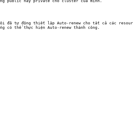
ng public hay private cho cluster của mình.

ôi đã tự động thiết lập Auto-renew cho tất cả các resour
ng có thể thực hiện Auto-renew thành công.
