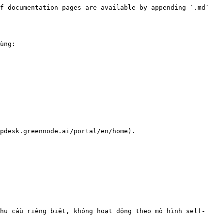
f documentation pages are available by appending `.md` 
ùng:

pdesk.greennode.ai/portal/en/home).

hu cầu riêng biệt, không hoạt động theo mô hình self-