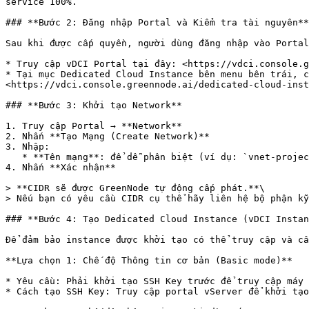
service 100%.

### **Bước 2: Đăng nhập Portal và Kiểm tra tài nguyên**

Sau khi được cấp quyền, người dùng đăng nhập vào Portal
* Truy cập vDCI Portal tại đây: <https://vdci.console.g
* Tại mục Dedicated Cloud Instance bên menu bên trái, c
<https://vdci.console.greennode.ai/dedicated-cloud-inst
### **Bước 3: Khởi tạo Network**

1. Truy cập Portal → **Network**

2. Nhấn **Tạo Mạng (Create Network)**

3. Nhập:

   * **Tên mạng**: để dễ phân biệt (ví dụ: `vnet-project-a`)

4. Nhấn **Xác nhận**

> **CIDR sẽ được GreenNode tự động cấp phát.**\

> Nếu bạn có yêu cầu CIDR cụ thể hãy liên hệ bộ phận kỹ
### **Bước 4: Tạo Dedicated Cloud Instance (vDCI Instan
Để đảm bảo instance được khởi tạo có thể truy cập và cấ
**Lựa chọn 1: Chế độ Thông tin cơ bản (Basic mode)**

* Yêu cầu: Phải khởi tạo SSH Key trước để truy cập máy 
* Cách tạo SSH Key: Truy cập portal vServer để khởi tạo