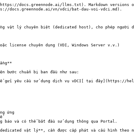
https://docs.greennode.ai/llms.txt). Markdown versions o
s://docs.greennode.ai/vn/vdci/bat-dau-voi-vdci.md).

ng vật lý chuyên biệt (dedicated host), cho phép người d
oặc license chuyên dụng (VDI, Windows Server v.v.)

ầng**

ện bước chuẩn bị ban đầu như sau:

ể gửi yêu cầu sử dụng dịch vụ vDCI[ tại đây](https://hel
g báo và có thể bắt đầu sử dụng thông qua Portal.

dedicated vật lý**, cần được cấp phát và cấu hình theo n