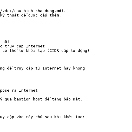
/vdci/cau-hinh-kha-dung.md).

kỹ thuật để được cấp thêm.

 nối

c truy cập Internet

 có thể tự khởi tạo (CIDR cấp tự động)

ng để truy cập từ Internet hay không

ý qua bastion host để tăng bảo mật.

uy cập vào máy chủ sau khi khởi tạo:
