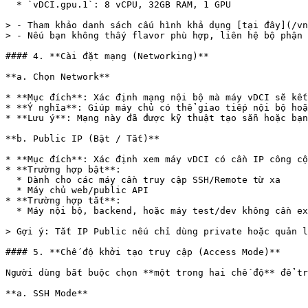
  * `vDCI.gpu.1`: 8 vCPU, 32GB RAM, 1 GPU

> - Tham khảo danh sách cấu hình khả dụng [tại đây](/vn
> - Nếu bạn không thấy flavor phù hợp, liên hệ bộ phận 
#### 4. **Cài đặt mạng (Networking)**

**a. Chọn Network**

* **Mục đích**: Xác định mạng nội bộ mà máy vDCI sẽ kết
* **Ý nghĩa**: Giúp máy chủ có thể giao tiếp nội bộ hoặ
* **Lưu ý**: Mạng này đã được kỹ thuật tạo sẵn hoặc bạn
**b. Public IP (Bật / Tắt)**

* **Mục đích**: Xác định xem máy vDCI có cần IP công cộ
* **Trường hợp bật**:

  * Dành cho các máy cần truy cập SSH/Remote từ xa

  * Máy chủ web/public API

* **Trường hợp tắt**:

  * Máy nội bộ, backend, hoặc máy test/dev không cần expose ra Internet

> Gợi ý: Tắt IP Public nếu chỉ dùng private hoặc quản l
#### 5. **Chế độ khởi tạo truy cập (Access Mode)**

Người dùng bắt buộc chọn **một trong hai chế độ** để tr
**a. SSH Mode**
