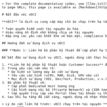
> For the complete documentation index, see [llms.txt](
to page URLs; this page is available as [Markdown](http
# Bắt đầu với vDCI

**vDCI** là dịch vụ cung cấp máy chủ ảo chạy trên hạ tầ
* Toàn quyền kiểm soát tài nguyên ảo hóa

* Hiệu năng ổn định nhờ không chia sẻ tài nguyên

* Đáp ứng các yêu cầu khắt khe về bảo mật, compliance h
## Hướng dẫn sử dụng dịch vụ vDCI

### **Bước 1: Liên hệ bộ phận kỹ thuật để cấp phát hạ t
Để bắt đầu sử dụng dịch vụ vDCI, người dùng cần thực hi
1. **Liên hệ bộ phận kỹ thuật hoặc Customer Success** đ
2. Trong yêu cầu cần nêu rõ:

   * Dự kiến số lượng máy ảo cần sử dụng

   * Yêu cầu cấu hình (vCPU, RAM, Disk, GPU nếu có)

   * Mục đích sử dụng (VDI, Dev/Test, Production, v.v.)

3. Bộ phận kỹ thuật sẽ:

   * Cấp phát Dedicated Host tương ứng

   * Cấu hình mạng nội bộ (Priavte Network) và CIDR tương ứng

   * Cấp quyền truy cập vào Portal theo tài khoản cụ thể

4. Sau khi hạ tầng đã sẵn sàng, người dùng sẽ nhận thôn
> Lý do cần liên hệ trước: vDCI chạy trên tài nguyên **