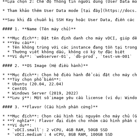
**Lựa chọn 2: Chế độ Thông tin người dùng (User Data mo
* Tham khảo thêm User Data mode [tại đây](https://docs.
**Sau khi đã chuẩn bị SSH Key hoặc User Data, điền các 
#### 1. **Name (Tên máy chủ)**

* **Mục đích**: Đặt tên định danh cho máy vDCI, giúp dễ
* **Yêu cầu**:

  * Tên không trùng với các instance đang tồn tại trong cùng tài khoản

  * Thường viết không dấu, không có ký tự đặc biệt

* **Ví dụ**: `webserver-01`, `db-prod`, `test-vm-001`

#### 2. **OS Image (Hệ điều hành)**

* **Mục đích**: Chọn hệ điều hành để cài đặt cho máy ch
* **Tùy chọn phổ biến**:

  * Ubuntu (20.04, 22.04)

  * CentOS

  * Windows Server (2019, 2022)

* **Lưu ý**: Một số image yêu cầu license (ví dụ: Windo
#### 3. **Flavor (Cấu hình phần cứng)**

* **Mục đích**: Chọn cấu hình tài nguyên cho máy chủ (G
* **Ý nghĩa**: Flavor đại diện cho nhóm cấu hình phần c
* **Ví dụ**:

  * `vDCI.small`: 2 vCPU, 4GB RAM, 50GB SSD

  * `vDCI.medium`: 4 vCPU, 8GB RAM, 100GB SSD
