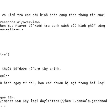
 và kiểm tra các cấu hình phần cứng theo thông tin dưới 
reennode.ai/overview>

họn mục Flavor để kiểm tra danh sách cấu hình phần cứng 
ance/flavor>

 thuật để được hỗ trợ tùy chỉnh.

ce)**

u hình ngay từ đầu, bạn cần chuẩn bị một trong hai loại 
qua SSH.

/import SSH Key [tại đây](https://hcm-3.console.greennod