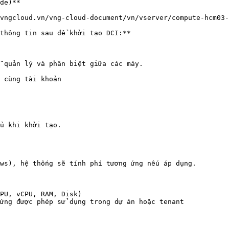
de)**

vngcloud.vn/vng-cloud-document/vn/vserver/compute-hcm03-
thông tin sau để khởi tạo DCI:**

 quản lý và phân biệt giữa các máy.

ủ khi khởi tạo.

ws), hệ thống sẽ tính phí tương ứng nếu áp dụng.

PU, vCPU, RAM, Disk)

ứng được phép sử dụng trong dự án hoặc tenant
