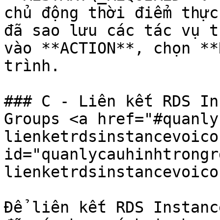
chủ động thời điểm thực
đã sao lưu các tác vụ t
vào **ACTION**, chọn **
trình.

### C - Liên kết RDS In
Groups <a href="#quanly
lienketrdsinstancevoico
id="quanlycauhinhtrongr
lienketrdsinstancevoico
Để liên kết RDS Instanc