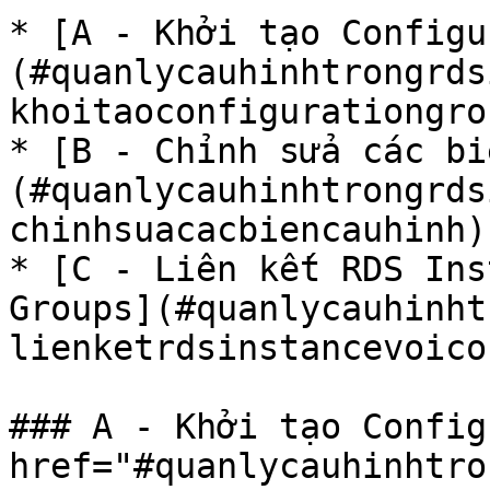
* [A - Khởi tạo Configu
(#quanlycauhinhtrongrds
khoitaoconfigurationgrou
* [B - Chỉnh sửa các bi
(#quanlycauhinhtrongrds
chinhsuacacbiencauhinh)

* [C - Liên kết RDS Ins
Groups](#quanlycauhinht
lienketrdsinstancevoico
### A - Khởi tạo Config
href="#quanlycauhinhtro