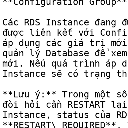
**Configuration Group**
Các RDS Instance đang đ
được liên kết với Confi
áp dụng các giá trị mới
quản lý Database để xem
mới. Nếu quá trình áp d
Instance sẽ có trạng th
**Lưu ý:** Trong một số
đòi hỏi cần RESTART lại
Instance, status của RD
**RESTART\_REQUIRED**. 