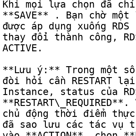
Khi mọi lựa chọn đã chí
**SAVE** . Bạn chờ một 
được áp dụng xuống RDS 
thay đổi thành công, RD
ACTIVE.

**Lưu ý:** Trong một số
đòi hỏi cần RESTART lại
Instance, status của RD
**RESTART\_REQUIRED**. 
chủ động thời điểm thực
đã sao lưu các tác vụ t
vào **ACTION**, chọn **