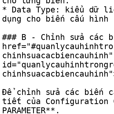
cho từng biến.

* Data Type: kiểu dữ li
dụng cho biến cấu hình n
### B - Chỉnh sửa các b
href="#quanlycauhinhtro
chinhsuacacbiencauhinh" 
id="quanlycauhinhtrongr
chinhsuacacbiencauhinh"
Để chỉnh sửa các biến c
tiết của Configuration 
PARAMETER**.
