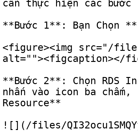
cần thực hiện các bước s
**Bước 1**: Bạn Chọn **
<figure><img src="/file
alt=""><figcaption></fi
**Bước 2**: Chọn RDS In
nhấn vào icon ba chấm, 
Resource**

![](/files/QI32ocu1SMQY