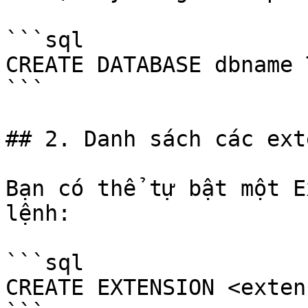
```sql

CREATE DATABASE dbname 
```

## 2. Danh sách các ext
Bạn có thể tự bật một E
lệnh:

```sql

CREATE EXTENSION <exten