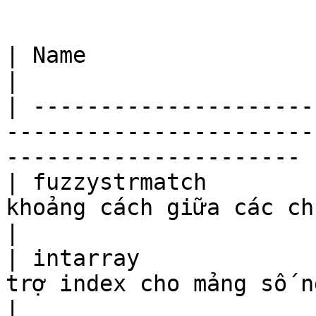
```

| Name                     | Description                               
|

| ---------------------
-----------------------
---------------------- |
| fuzzystrmatch        
khoảng cách giữa các chuỗi ký tự                     
|

| intarray             
trợ index cho mảng số nguyên một chiều       
|
