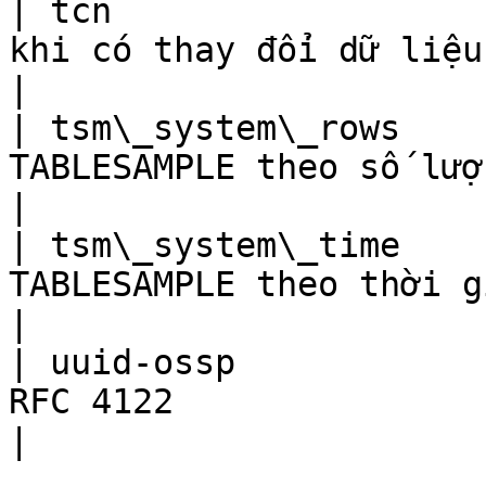
| tcn                  
khi có thay đổi dữ liệu trong bảng                 
|

| tsm\_system\_rows    
TABLESAMPLE theo số lượng hàng                           
|

| tsm\_system\_time    
TABLESAMPLE theo thời gian (mili giây)       
|

| uuid-ossp            
RFC 4122                                                                 
|
