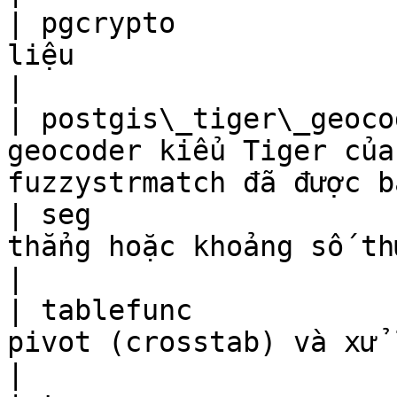
| pgcrypto             
liệu                                                                        
|

| postgis\_tiger\_geoco
geocoder kiểu Tiger của
fuzzystrmatch đã được b
| seg                  
thẳng hoặc khoảng số thực                                         
|

| tablefunc            
pivot (crosstab) và xử lý bảng                         
|
