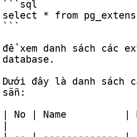
```sql

select * from pg_extensi
```

để xem danh sách các ex
database.

Dưới đây là danh sách c
sẵn:

| No | Name          | Description                               
|

| -- | ------------- | 