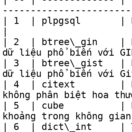
-----------------------
| 1  | plpgsql       | Ngôn ngữ thủ tục PL/pgS
|

| 2  | btree\_gin    | 
dữ liệu phổ biến với GI
| 3  | btree\_gist   | 
dữ liệu phổ biến với Gi
| 4  | citext        | 
không phân biệt hoa thư
| 5  | cube          | 
khoảng trong không gian
| 6  | dict\_int     | 