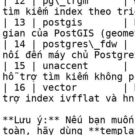
| 12 | pg\_trgm      | 
tìm kiếm index theo tri
| 13 | postgis       | 
gian của PostGIS (geome
| 14 | postgres\_fdw | 
nối đến máy chủ Postgre
| 15 | unaccent      | 
hỗ trợ tìm kiếm không p
| 16 | vector        | 
trợ index ivfflat và hn
**Lưu ý:** Nếu bạn muốn
toàn, hãy dùng **templa