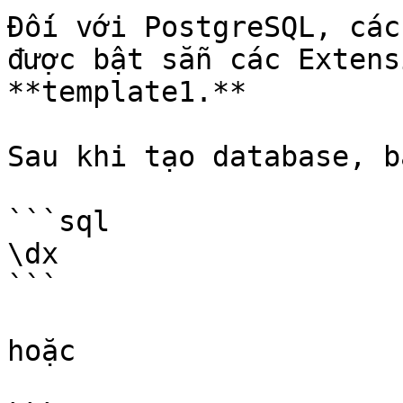
Đối với PostgreSQL, các
được bật sẵn các Extens
**template1.**

Sau khi tạo database, b
```sql

\dx

```

hoặc
