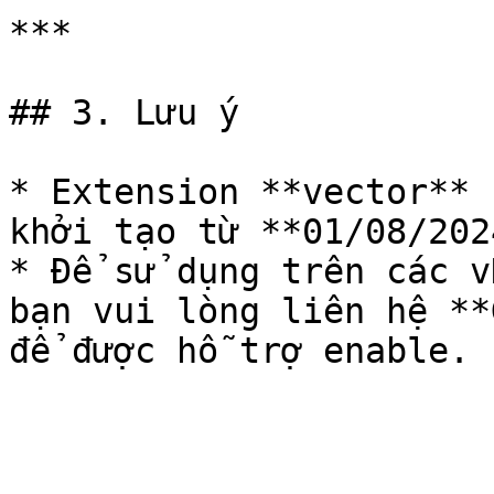
***

## 3. Lưu ý

* Extension **vector** 
khởi tạo từ **01/08/2024
* Để sử dụng trên các v
bạn vui lòng liên hệ **