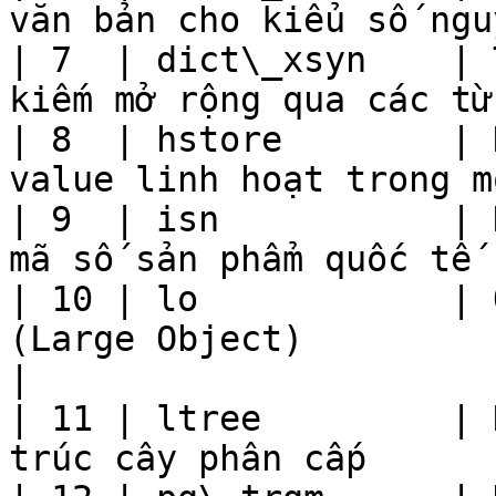
văn bản cho kiểu số ngu
| 7  | dict\_xsyn    | 
kiếm mở rộng qua các từ
| 8  | hstore        | 
value linh hoạt trong m
| 9  | isn           | 
mã số sản phẩm quốc tế 
| 10 | lo            | 
(Large Object)                                     
|

| 11 | ltree         | 
trúc cây phân cấp      