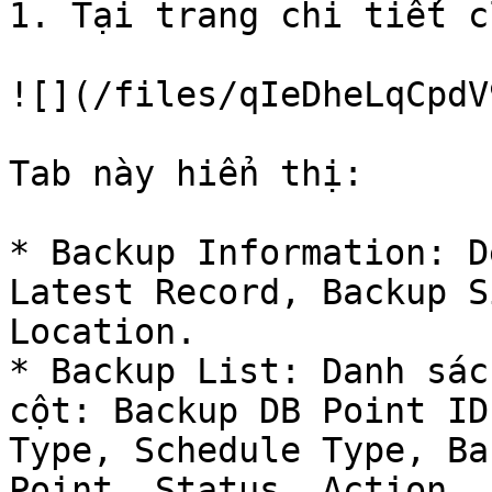
1. Tại trang chi tiết c
![](/files/qIeDheLqCpdV
Tab này hiển thị:

* Backup Information: D
Latest Record, Backup S
Location.

* Backup List: Danh sác
cột: Backup DB Point ID
Type, Schedule Type, Ba
Point, Status, Action.
