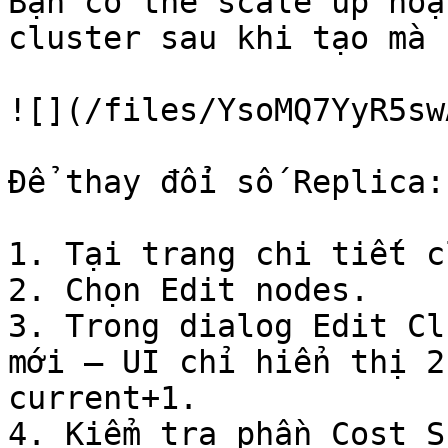
Bạn có thể scale up hoặ
cluster sau khi tạo mà 
![](/files/YsoMQ7YyR5sw
Để thay đổi số Replica:

1. Tại trang chi tiết c
2. Chọn Edit nodes.

3. Trong dialog Edit Cl
mới — UI chỉ hiển thị 2
current+1.

4. Kiểm tra phần Cost S