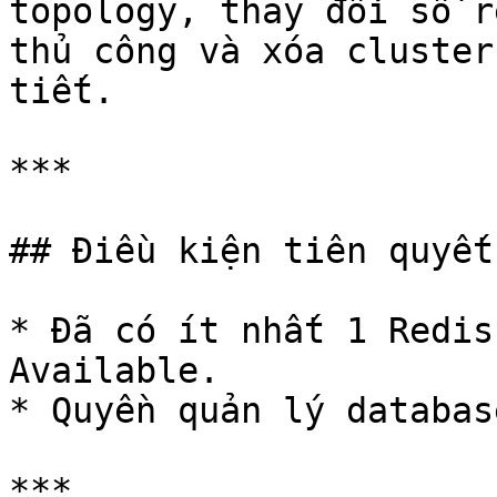
topology, thay đổi số r
thủ công và xóa cluster
tiết.

***

## Điều kiện tiên quyết

* Đã có ít nhất 1 Redis
Available.

* Quyền quản lý databas
***
