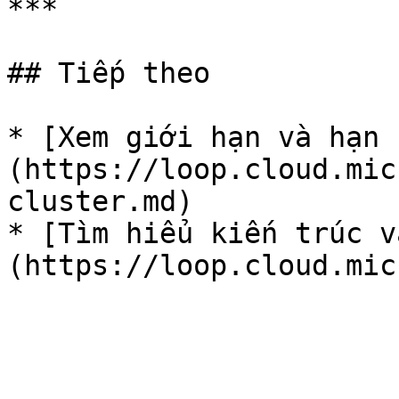
***

## Tiếp theo

* [Xem giới hạn và hạn 
(https://loop.cloud.mic
cluster.md)

* [Tìm hiểu kiến trúc v