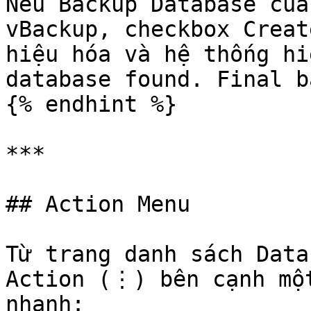
Nếu Backup Database của
vBackup, checkbox Creat
hiệu hóa và hệ thống hi
database found. Final b
{% endhint %}

***

## Action Menu

Từ trang danh sách Data
Action (⋮) bên cạnh một
nhanh:
