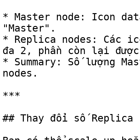
* Master node: Icon dat
"Master".

* Replica nodes: Các ic
đa 2, phần còn lại được
* Summary: Số lượng Mas
nodes.

***

## Thay đổi số Replica 