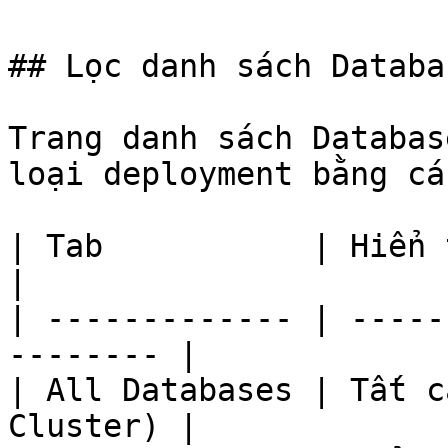
## Lọc danh sách Databas
Trang danh sách Databas
loại deployment bằng cá
| Tab           | Hiển thị                          
|

| ------------- | -----
-------- |

| All Databases | Tất c
Cluster) |
