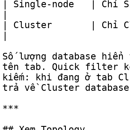
| Single-node   | Chỉ Single-nod
|

| Cluster       | Chỉ Cluster datab
|

Số lượng database hiển 
tên tab. Quick filter k
kiếm: khi đang ở tab Cl
trả về Cluster databases
***

## Xem Topology
