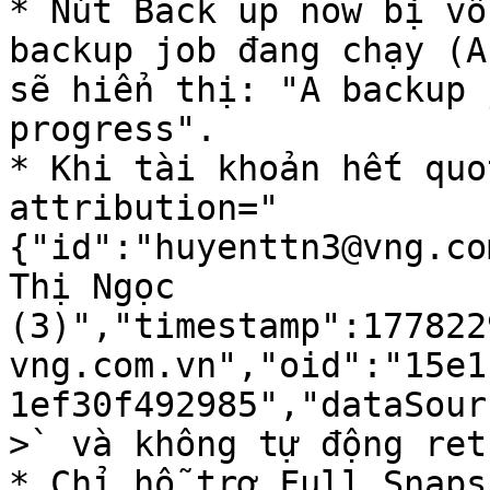
* Nút Back up now bị vô
backup job đang chạy (A
sẽ hiển thị: "A backup 
progress".

* Khi tài khoản hết quo
attribution="
{"id":"huyenttn3@vng.co
Thị Ngọc 
(3)","timestamp":177822
vng.com.vn","oid":"15e1
1ef30f492985","dataSour
>` và không tự động retr
* Chỉ hỗ trợ Full Snaps