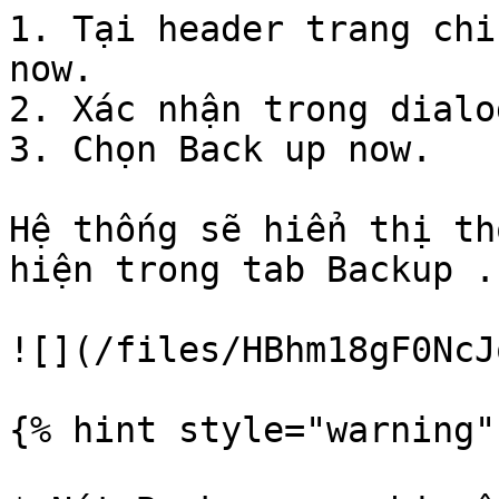
1. Tại header trang chi
now.

2. Xác nhận trong dialog
3. Chọn Back up now.

Hệ thống sẽ hiển thị th
hiện trong tab Backup .

![](/files/HBhm18gF0NcJ
{% hint style="warning" 