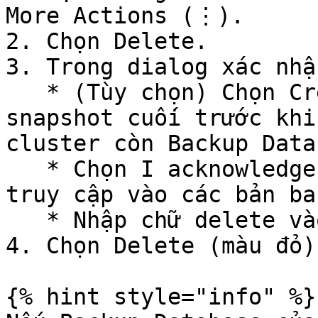
More Actions (⋮).

2. Chọn Delete.

3. Trong dialog xác nhận
   * (Tùy chọn) Chọn Create final backup? để tạo 
snapshot cuối trước khi
cluster còn Backup Data
   * Chọn I acknowledge... để xác nhận mất quyền 
truy cập vào các bản ba
   * Nhập chữ delete vào ô xác nhận.

4. Chọn Delete (màu đỏ)
{% hint style="info" %}
