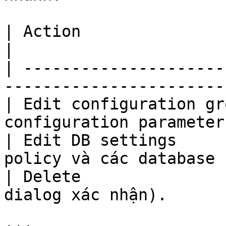
| Action                   | Mô tả                       
|

| ---------------------
-----------------------
| Edit configuration gr
configuration parameter
| Edit DB settings     
policy và các database 
| Delete               
dialog xác nhận).      