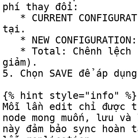
phí thay đổi:

   * CURRENT CONFIGURATION: Cấu hình và giá hiện 
tại.

   * NEW CONFIGURATION: Cấu hình và giá mới.

   * Total: Chênh lệch chi phí (xanh = tăng, đỏ = 
giảm).

5. Chọn SAVE để áp dụng.
{% hint style="info" %}

Mỗi lần edit chỉ được t
node mong muốn, lưu và 
này đảm bảo sync hoàn t