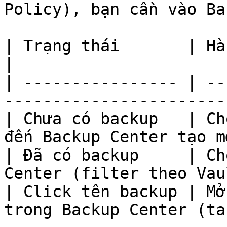
Policy), bạn cần vào Ba
| Trạng thái       | Hành động                                  
|

| ---------------- | --
-----------------------
| Chưa có backup   | Ch
đến Backup Center tạo m
| Đã có backup     | Ch
Center (filter theo Vau
| Click tên backup | Mở
trong Backup Center (ta