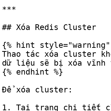
***

## Xóa Redis Cluster

{% hint style="warning" 
Thao tác xóa cluster kh
dữ liệu sẽ bị xóa vĩnh 
{% endhint %}

Để xóa cluster:

1. Tại trang chi tiết c