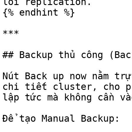
lỗi replication.

{% endhint %}

***

## Backup thủ công (Bac
Nút Back up now nằm trự
chi tiết cluster, cho p
lập tức mà không cần và
Để tạo Manual Backup:
