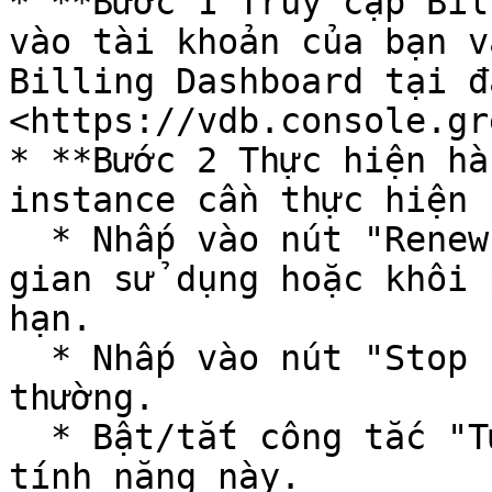
* **Bước 1 Truy cập Bil
vào tài khoản của bạn v
Billing Dashboard tại đâ
<https://vdb.console.gr
* **Bước 2 Thực hiện hà
instance cần thực hiện 
  * Nhấp vào nút "Renew resource" để gia hạn thời 
gian sử dụng hoặc khôi 
hạn.

  * Nhấp vào nút "Stop POC" để chuyển dang sử dụng 
thường.

  * Bật/tắt công tắc "Tự động gia hạn" để quản lý 
tính năng này.
