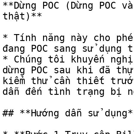
**Dừng POC (Dừng POC và
thật)**

* Tính năng này cho phé
đang POC sang sử dụng th
* Chúng tôi khuyến nghị
dừng POC sau khi đã thự
kiểm thử cần thiết trướ
dẫn đến tình trạng bị n
## **Hướng dẫn sử dụng**