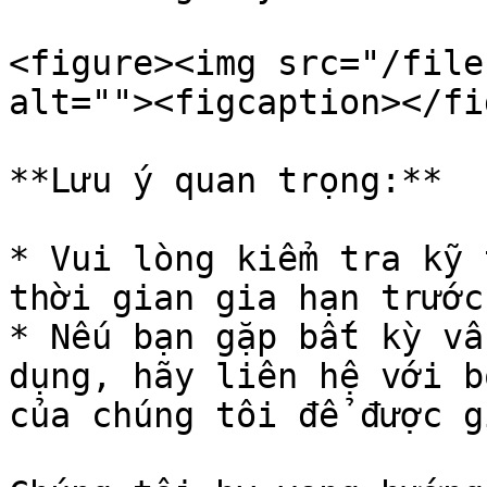
<figure><img src="/file
alt=""><figcaption></fi
**Lưu ý quan trọng:**

* Vui lòng kiểm tra kỹ 
thời gian gia hạn trước
* Nếu bạn gặp bất kỳ vấ
dụng, hãy liên hệ với b
của chúng tôi để được g