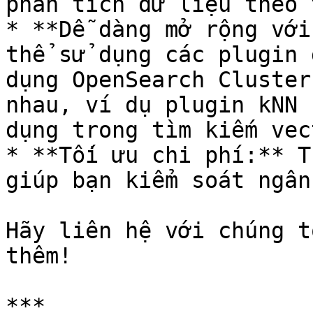
phân tích dữ liệu theo 
* **Dễ dàng mở rộng với
thể sử dụng các plugin 
dụng OpenSearch Cluster
nhau, ví dụ plugin kNN 
dụng trong tìm kiếm vec
* **Tối ưu chi phí:** T
giúp bạn kiểm soát ngân
Hãy liên hệ với chúng t
thêm!

***
