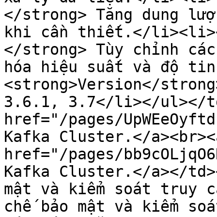
</strong> Tăng dung lượ
khi cần thiết.</li><li>
</strong> Tùy chỉnh các
hóa hiệu suất và độ tin
<strong>Version</strong
3.6.1, 3.7</li></ul></t
href="/pages/UpWEeOyftd
Kafka Cluster.</a><br><a
href="/pages/bb9cOLjqO6
Kafka Cluster.</a></td>
mật và kiểm soát truy c
chế bảo mật và kiểm soá