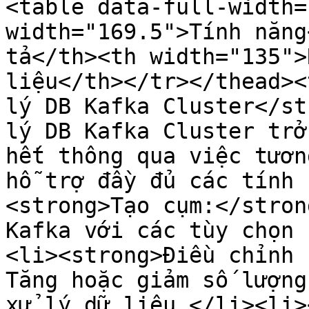
<table data-full-width=
width="169.5">Tính năng
tả</th><th width="135">
liệu</th></tr></thead><
lý DB Kafka Cluster</st
lý DB Kafka Cluster trở
hết thông qua việc tươn
hỗ trợ đầy đủ các tính 
<strong>Tạo cụm:</stron
Kafka với các tùy chọn 
<li><strong>Điều chỉnh 
Tăng hoặc giảm số lượng
xử lý dữ liệu.</li><li>