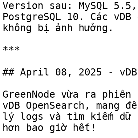
Version sau: MySQL 5.5,
PostgreSQL 10. Các vDB 
không bị ảnh hưởng.

***

## April 08, 2025 - vDB
GreenNode vừa ra phiên 
vDB OpenSearch, mang đế
lý logs và tìm kiếm dữ 
hơn bao giờ hết!
