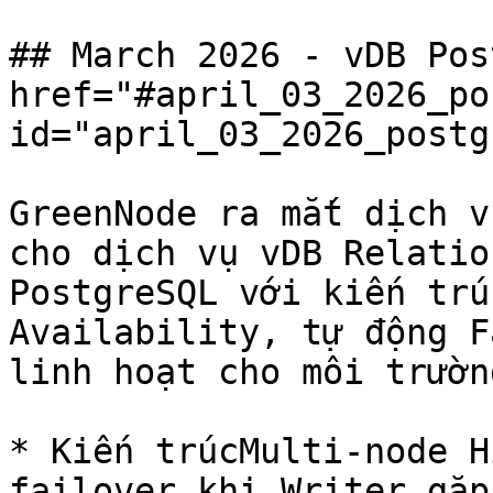
## March 2026 - vDB Pos
href="#april_03_2026_po
id="april_03_2026_postg
GreenNode ra mắt dịch v
cho dịch vụ vDB Relatio
PostgreSQL với kiến trú
Availability, tự động F
linh hoạt cho môi trườn
* Kiến trúcMulti-node H
failover khi Writer gặp