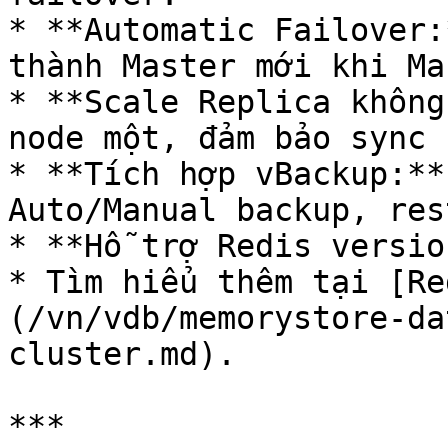
* **Automatic Failover:
thành Master mới khi Ma
* **Scale Replica không
node một, đảm bảo sync 
* **Tích hợp vBackup:**
Auto/Manual backup, res
* **Hỗ trợ Redis versio
* Tìm hiểu thêm tại [Re
(/vn/vdb/memorystore-da
cluster.md).

***
