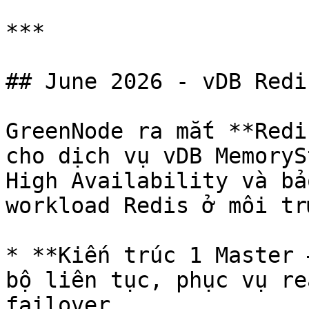
***

## June 2026 - vDB Redi
GreenNode ra mắt **Redi
cho dịch vụ vDB MemoryS
High Availability và bả
workload Redis ở môi tr
* **Kiến trúc 1 Master 
bộ liên tục, phục vụ re
failover.
