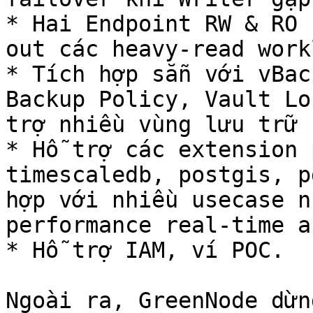
* Hai Endpoint RW & RO 
out các heavy-read work
* Tích hợp sẵn với vBac
Backup Policy, Vault Lo
trợ nhiều vùng lưu trữ 
* Hỗ trợ các extension 
timescaledb, postgis, p
hợp với nhiều usecase n
performance real-time a
* Hỗ trợ IAM, ví POC.

Ngoài ra, GreenNode dừn