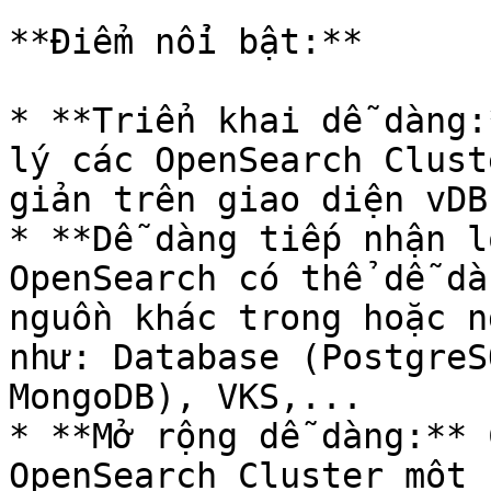
**Điểm nổi bật:**

* **Triển khai dễ dàng:
lý các OpenSearch Clust
giản trên giao diện vDB.
* **Dễ dàng tiếp nhận l
OpenSearch có thể dễ dà
nguồn khác trong hoặc n
như: Database (PostgreS
MongoDB), VKS,...

* **Mở rộng dễ dàng:** 
OpenSearch Cluster một 