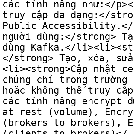
các tính năng như:</p><
truy cập đa dạng:</stro
Public Accessibility.</
người dùng:</strong> Tạ
dùng Kafka.</li><li><st
</strong> Tạo, xóa, sửa
<li><strong>Cập nhật ce
chứng chỉ trong trường 
hoặc không thể truy cập
các tính năng encrypt d
at rest (volume), Encry
(brokers to brokers), E
(clients to brokers)</l