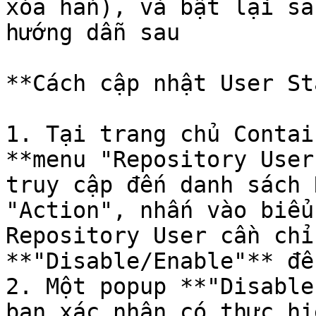
xóa hẳn), và bật lại sa
hướng dẫn sau

**Cách cập nhật User St
1. Tại trang chủ Contai
**menu "Repository User
truy cập đến danh sách 
"Action", nhấn vào biểu
Repository User cần chỉ
**"Disable/Enable"** để
2. Một popup **"Disable
bạn xác nhận có thưc hi