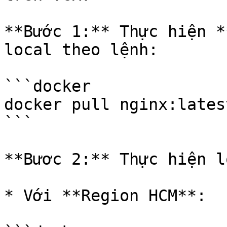
**Bước 1:** Thực hiện *
local theo lệnh:

```docker

docker pull nginx:latest
```

**Bươc 2:** Thực hiện l
* Với **Region HCM**:
