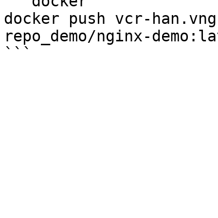
```docker

docker push vcr-han.vng
repo_demo/nginx-demo:lat