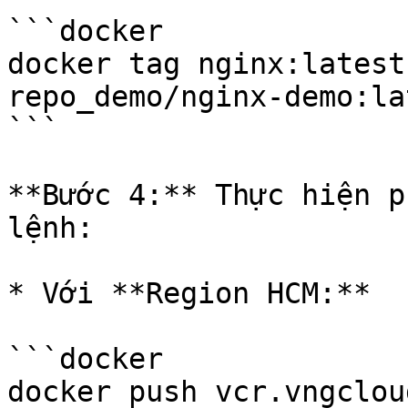
```docker

docker tag nginx:latest
repo_demo/nginx-demo:lat
```

**Bước 4:** Thực hiện p
lệnh:

* Với **Region HCM:**

```docker

docker push vcr.vngclou