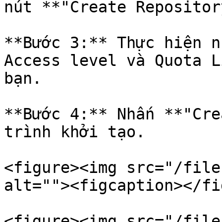
nút **"Create Repositor
**Bước 3:** Thực hiện n
Access level và Quota L
bạn.

**Bước 4:** Nhấn **"Cre
trình khởi tạo.

<figure><img src="/file
alt=""><figcaption></fi
<figure><img src="/file