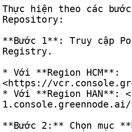
Thực hiện theo các bước
Repository:

**Bước 1**: Truy cập Po
Registry.

* Với **Region HCM**: 
<https://vcr.console.gr
* Với **Region HAN**: <
1.console.greennode.ai/
**Bước 2:** Chọn mục **