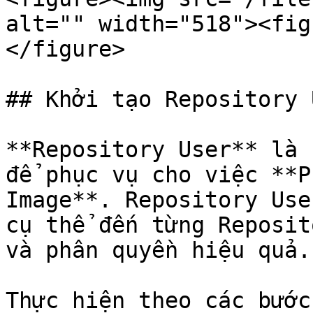
alt="" width="518"><fig
</figure>

## Khởi tạo Repository U
**Repository User** là 
để phục vụ cho việc **P
Image**. Repository Use
cụ thể đến từng Reposit
và phân quyền hiệu quả.

Thực hiện theo các bước