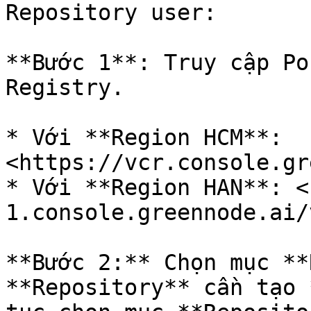
Repository user:

**Bước 1**: Truy cập Po
Registry.

* Với **Region HCM**: 
<https://vcr.console.gr
* Với **Region HAN**: <
1.console.greennode.ai/
**Bước 2:** Chọn mục **
**Repository** cần tạo 