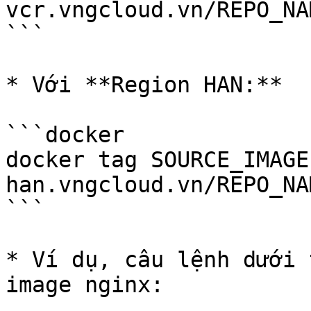
vcr.vngcloud.vn/REPO_NA
```

* Với **Region HAN:**

```docker

docker tag SOURCE_IMAGE
han.vngcloud.vn/REPO_NA
```

* Ví dụ, câu lệnh dưới 
image nginx:
