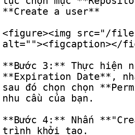
tục chọn mục **Reposito
**Create a user**

<figure><img src="/file
alt=""><figcaption></fi
**Bước 3:** Thực hiện n
**Expiration Date**, nh
sau đó chọn chọn **Perm
nhu cầu của bạn.

**Bước 4:** Nhấn **"Cre
trình khởi tạo.
