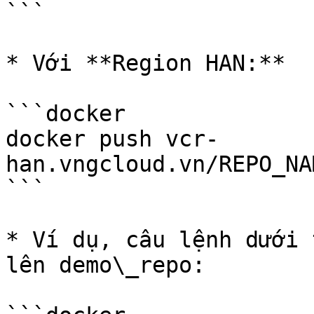
```

* Với **Region HAN:**

```docker

docker push vcr-
han.vngcloud.vn/REPO_NA
```

* Ví dụ, câu lệnh dưới 
lên demo\_repo:
