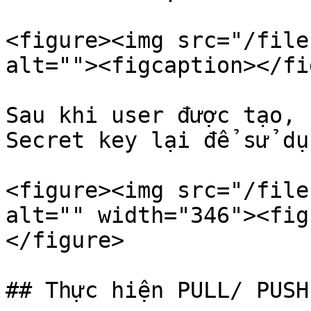
<figure><img src="/file
alt=""><figcaption></fi
Sau khi user được tạo, 
Secret key lại để sử dụ
<figure><img src="/file
alt="" width="346"><fig
</figure>

## Thực hiện PULL/ PUSH