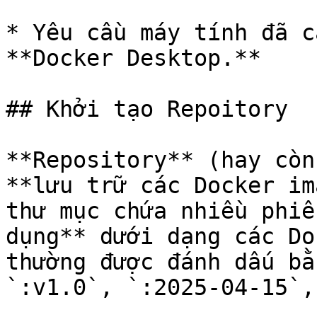
* Yêu cầu máy tính đã c
**Docker Desktop.**

## Khởi tạo Repoitory

**Repository** (hay còn
**lưu trữ các Docker im
thư mục chứa nhiều phiê
dụng** dưới dạng các Do
thường được đánh dấu bằ
`:v1.0`, `:2025-04-15`,