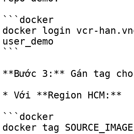
```docker

docker login vcr-han.vn
user_demo

```

**Bước 3:** Gán tag cho
* Với **Region HCM:**

```docker

docker tag SOURCE_IMAGE