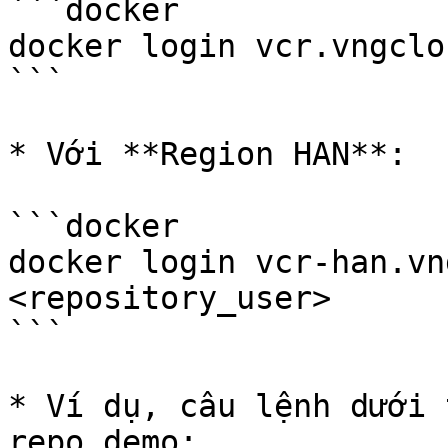
```docker

docker login vcr.vngclo
```

* Với **Region HAN**:

```docker

docker login vcr-han.vn
<repository_user>

```

* Ví dụ, câu lệnh dưới 
repo demo:
