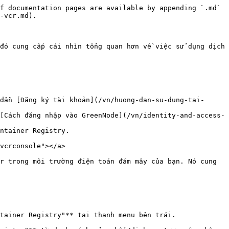
f documentation pages are available by appending `.md` 
-vcr.md).

đó cung cấp cái nhìn tổng quan hơn về việc sử dụng dịch 
dẫn [Đăng ký tài khoản](/vn/huong-dan-su-dung-tai-
[Cách đăng nhập vào GreenNode](/vn/identity-and-access-
ntainer Registry.

vcrconsole"></a>

r trong môi trường điện toán đám mây của bạn. Nó cung 