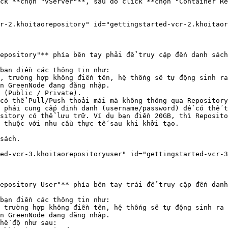
r-2.khoitaorepository" id="gettingstarted-vcr-2.khoitaor
epository"** phía bên tay phải để truy cập đến danh sách
bạn điền các thông tin như:

n GreenNode đang đăng nhập.

 thuộc với nhu cầu thực tế sau khi khởi tạo.

sách.

ed-vcr-3.khoitaorepositoryuser" id="gettingstarted-vcr-3
epository User"** phía bên tay trái để truy cập đến danh
bạn điền các thông tin như:

n GreenNode đang đăng nhập.
