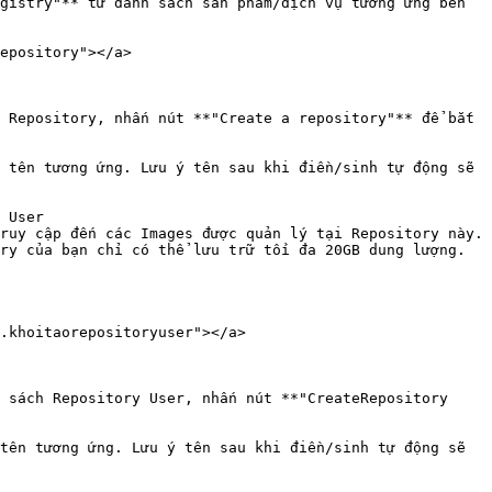
epository"></a>

 Repository, nhấn nút **"Create a repository"** để bắt 
.khoitaorepositoryuser"></a>

 sách Repository User, nhấn nút **"CreateRepository 