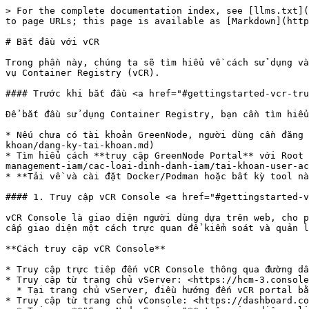
> For the complete documentation index, see [llms.txt](
to page URLs; this page is available as [Markdown](http
# Bắt đầu với vCR

Trong phần này, chúng ta sẽ tìm hiểu về cách sử dụng và
vụ Container Registry (vCR).

#### Trước khi bắt đầu <a href="#gettingstarted-vcr-tru
Để bắt đầu sử dụng Container Registry, bạn cần tìm hiểu
* Nếu chưa có tài khoản GreenNode, người dùng cần đăng 
khoan/dang-ky-tai-khoan.md)

* Tìm hiểu cách **truy cập GreenNode Portal** với Root 
management-iam/cac-loai-dinh-danh-iam/tai-khoan-user-ac
* **Tải về và cài đặt Docker/Podman hoặc bất kỳ tool nà
#### 1. Truy cập vCR Console <a href="#gettingstarted-v
vCR Console là giao diện người dùng dựa trên web, cho p
cấp giao diện một cách trực quan để kiểm soát và quản l
**Cách truy cập vCR Console**

* Truy cập trực tiêp đến vCR Console thông qua đường dẫ
* Truy cập từ trang chủ vServer: <https://hcm-3.console
  * Tại trang chủ vServer, điều hướng đến vCR portal bằng cách click **chọn "Container Registry" trong mục "Container Registry"** tại thanh menu bên trái.

* Truy cập từ trang chủ vConsole: <https://dashboard.co