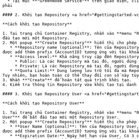
  * Tại mục **"GreenNode Service"** trên giao diện, click **chọn "vServer"**, sau đó click **chọn "Container Registry"** từ danh sách sản phẩm/dịch vụ tương ứng bên 
phải

#### 2. Khởi tạo Repository <a href="#gettingstarted-vc
**Cách khởi tạo Repository**

1. Tại trang chủ Container Registry, nhấn vào **menu "R
đầu tạo mới một Repository.

2. Một popup **"Create Repository"** hiển thị cho phép 
   * **Repository name (optional)**: Tên của Repository, trường hợp không điền tên, hệ thống sẽ tự động sinh ra tên tương ứng. Lưu ý tên sau khi điền/sinh tự động sẽ 
được add thêm prefix {AccountID} tương ứng với tài khoả
   * **Access level:** Khả năng truy cập đến Repository (Public / Private).

     * Public: Là các Repository mà tại đó, người dùng có thể Pull/Push thoải mái mà không thông qua Repository User

     * Private: Là các Repository mà tại đó, người dùng phải cung cấp đinh danh (username/password) để có thể truy cập đến các Images được quản lý tại Repository này.

   * **Quota Limit:** Dung lượng lưu trữ tối đa mà Repository có thể lưu trữ. Ví dụ bạn điền 20GB, thì Repository của bạn chỉ có thể lưu trữ tối đa 20GB dung lượng. 
Tuy nhiên, bạn hoàn toàn có thể thay đổi con số này tùy
3. Nhấn **"Create"** để hoàn tất quá trình khởi tạo.

4. Kiểm tra thông tin Repository vừa khởi tạo tại danh 
#### 3. Khởi tạo Repository User <a href="#gettingstart
**Cách khởi tạo Repository User**

1. Tại trang chủ Container Registry, nhấn vào **menu "R
User"** để bắt đầu tạo mới một Repository User.

2. Một popup **"Create Repository"** hiển thị cho phép 
   * **User Name (optional)**: Tên của Repository User, trường hợp không điền tên, hệ thống sẽ tự động sinh ra tên tương ứng. Lưu ý tên sau khi điền/sinh tự động sẽ 
được add thêm prefix {AccountID} tương ứng với tài khoả
   * **Expiration Date:** Ngày hết hạn của User. Có 3 chế độ như sau:
