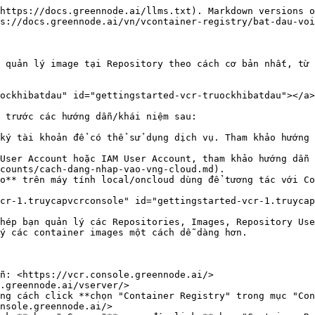
https://docs.greennode.ai/llms.txt). Markdown versions o
s://docs.greennode.ai/vn/vcontainer-registry/bat-dau-voi
 quản lý image tại Repository theo cách cơ bản nhất, từ 
ockhibatdau" id="gettingstarted-vcr-truockhibatdau"></a>

 trước các hướng dẫn/khái niệm sau:

ký tài khoản để có thể sử dụng dịch vụ. Tham khảo hướng 
User Account hoặc IAM User Account, tham khảo hướng dẫn 
counts/cach-dang-nhap-vao-vng-cloud.md).

o** trên máy tính local/oncloud dùng để tương tác với Co
cr-1.truycapvcrconsole" id="gettingstarted-vcr-1.truycap
hép bạn quản lý các Repositories, Images, Repository Use
ý các container images một cách dễ dàng hơn.

n: <https://vcr.console.greennode.ai/>

.greennode.ai/vserver/>

nsole.greennode.ai/>
