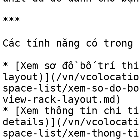
***

Các tính năng có trong 
* [Xem sơ đồ bố trí thi
layout)](/vn/vcolocatio
space-list/xem-so-do-bo
view-rack-layout.md)

* [Xem thông tin chi ti
details)](/vn/vcolocati
space-list/xem-thong-ti