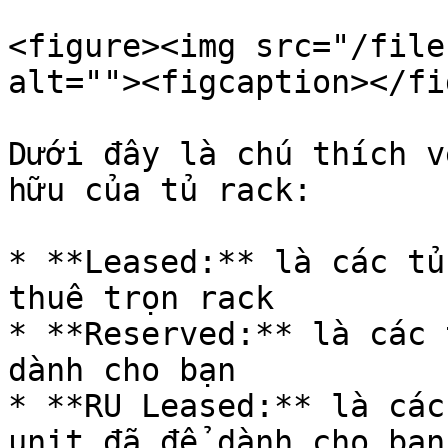
<figure><img src="/file
alt=""><figcaption></fi
Dưới đây là chú thích v
hữu của tủ rack:

* **Leased:** là các tủ
thuê trọn rack

* **Reserved:** là các 
dành cho bạn

* **RU Leased:** là các
unit đã để dành cho bạn