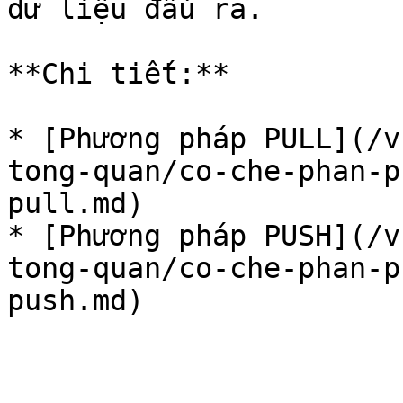
dữ liệu đầu ra.

**Chi tiết:**

* [Phương pháp PULL](/v
tong-quan/co-che-phan-p
pull.md)

* [Phương pháp PUSH](/v
tong-quan/co-che-phan-p