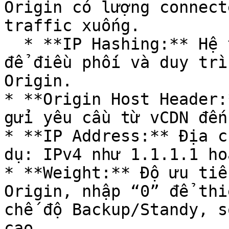
Origin có lượng connect
traffic xuống.

  * **IP Hashing:** Hệ thống sẽ dựa vào IP Client 
để điều phối và duy trì
Origin.

* **Origin Host Header:
gửi yêu cầu từ vCDN đến
* **IP Address:** Địa c
dụ: IPv4 như 1.1.1.1 ho
* **Weight:** Độ ưu tiê
Origin, nhập “0” để thi
chế độ Backup/Standy, s
cao.
