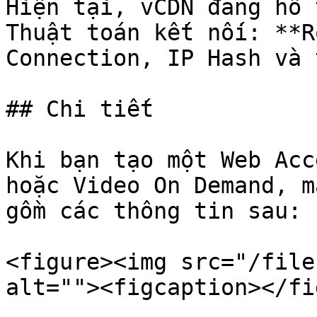
Hiện tại, vCDN đang hỗ 
Thuật toán kết nối: **R
Connection, IP Hash và 
## Chi tiết

Khi bạn tạo một Web Acc
hoặc Video On Demand, m
gồm các thông tin sau:

<figure><img src="/file
alt=""><figcaption></fi