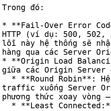
Trong đó:

* **Fail-Over Error Cod
HTTP (ví dụ: 500, 502, 
lỗi này hệ thống sẽ nhậ
hàng qua các Server Ori
* **Origin Load Balanci
giữa các Origin Server 
  * **Round Robin**: Hệ thống sẽ tự động điều phối 
traffic xuống Server Or
phương thức xoay vòng –
  * **Least Connected:** Hệ thống sẽ chọn Server 