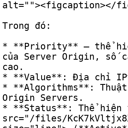
alt=""><figcaption></fi
Trong đó:

* **Priority** – thể hi
của Server Origin, số c
cao.

* **Value**: Địa chỉ IP
* **Algorithms**: Thuật
Origin Servers.

* **Status**: Thể hiện 
src="/files/KcK7kVltjx8