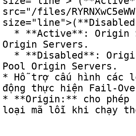
size="line"> (**Active*
src="/files/RYRNXwC5eWW
size="line">(**Disabled*
  * **Active**: Origin Server sẽ được đưa vào Pool 
Origin Servers.

  * **Disabled**: Origin Server sẽ bị loại bỏ khỏi 
Pool Origin Servers.

* Hỗ trợ cấu hình các l
động thực hiện Fail-Over
* **Origin:** cho phép 