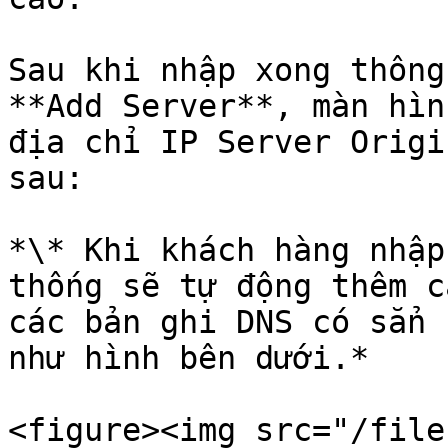
Sau khi nhập xong thông
**Add Server**, màn hìn
địa chỉ IP Server Origi
sau:

*\* Khi khách hàng nhập
thống sẽ tự động thêm c
các bản ghi DNS có sẳn 
như hình bên dưới.*

<figure><img src="/file