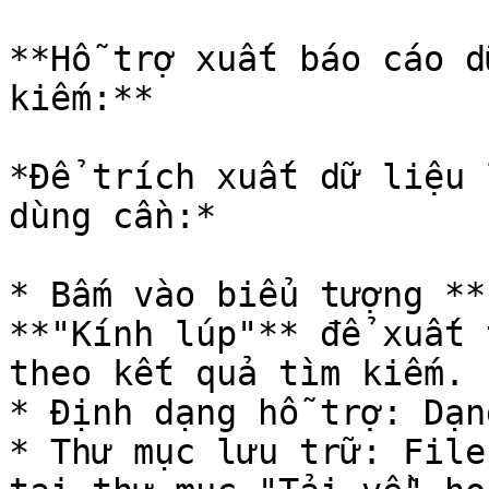
**Hỗ trợ xuất báo cáo d
kiếm:**

*Để trích xuất dữ liệu 
dùng cần:*

* Bấm vào biểu tượng **
**"Kính lúp"** để xuất 
theo kết quả tìm kiếm.

* Định dạng hỗ trợ: Dạn
* Thư mục lưu trữ: File