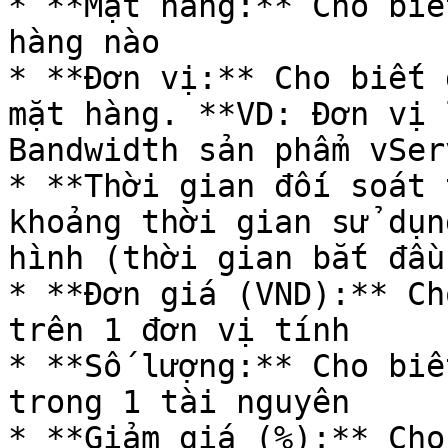
* **Mặt hàng:** Cho biế
hàng nào

* **Đơn vị:** Cho biết 
mặt hàng. **VD: Đơn vị 
Bandwidth sản phẩm vSer
* **Thời gian đối soát 
khoảng thời gian sử dụn
hình (thời gian bắt đầu
* **Đơn giá (VND):** Ch
trên 1 đơn vị tính

* **Số lượng:** Cho biế
trong 1 tài nguyên

* **Giảm giá (%):** Cho