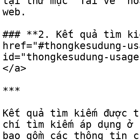
tại thư mục "Tải về" ho
web.

### **2. Kết quả tìm ki
href="#thongkesudung-us
id="thongkesudung-usage
</a>

***

Kết quả tìm kiếm được t
chí tìm kiếm áp dụng ở 
bao gồm các thông tin c