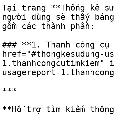
Tại trang **Thống kê sử
người dùng sẽ thấy bảng
gồm các thành phần:

### **1. Thanh công cụ 
href="#thongkesudung-us
1.thanhcongcutimkiem" i
usagereport-1.thanhcong
***

**Hỗ trợ tìm kiếm thông