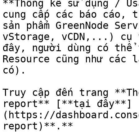
**Thống kê sử dụng / Us
cung cấp các báo cáo, t
sản phẩm GreenNode Serv
vStorage, vCDN,...) cụ 
đây, người dùng có thể 
Resource cũng như các l
có).

Truy cập đến trang **Th
report** [**tại đây**]
(https://dashboard.cons
report)**.**
