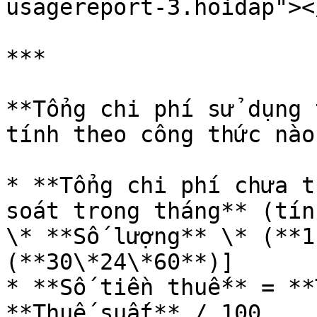
usagereport-3.hoidap"></
***

**Tổng chi phí sử dụng 
tính theo công thức nào?
* **Tổng chi phí chưa t
soát trong tháng** (tín
\* **Số lượng** \* (**1
(**30\*24\*60**)]

* **Số tiền thuế** = **
**Thuế suất** / 100
