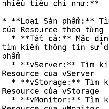
nhiều tiêu chí như:**

* **Loại Sản phẩm:** Tì
của Resource theo từng 
  * **Tất cả:** Mặc định khi truy cập vào trang, 
tìm kiếm thông tin sử d
phẩm

  * **vServer:** Tìm kiếm thông tin sử dụng 
Resource của vServer

  * **vStorage:** Tìm kiếm thông tin sử dụng 
Resource của vStorage

  * **vMonitor:** Tìm kiếm thông tin sử dụng 
Resource của vMonitor
