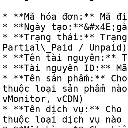
* **Mã hóa đơn:** Mã đị
* **Ngày tạo:**&#x4E;gà
* **Trạng thái:** Trạng
Partial\_Paid / Unpaid)

* **Tên tài nguyên:** T
* **Tài nguyên ID:** Mã
* **Tên sản phẩm:** Cho
thuộc loại sản phẩm nào
vMonitor, vCDN)

* **Tên dịch vụ:** Cho 
thuộc loại dịch vụ nào
