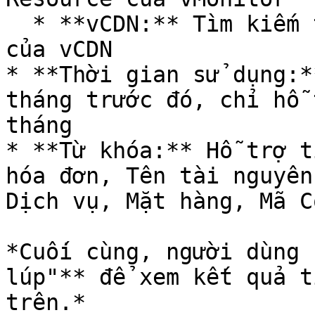
  * **vCDN:** Tìm kiếm thông tin sử dụng Resource 
của vCDN

* **Thời gian sử dụng:*
tháng trước đó, chỉ hỗ 
tháng

* **Từ khóa:** Hỗ trợ t
hóa đơn, Tên tài nguyên
Dịch vụ, Mặt hàng, Mã C
*Cuối cùng, người dùng 
lúp"** để xem kết quả t
trên.*
