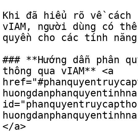
Khi đã hiểu rõ về cách 
vIAM, người dùng có thể
quyền cho các tính năng
### **Hướng dẫn phân qu
thông qua vIAM** <a 
href="#phanquyentruycap
huongdanphanquyentinhna
id="phanquyentruycaptho
huongdanphanquyentinhna
</a>
