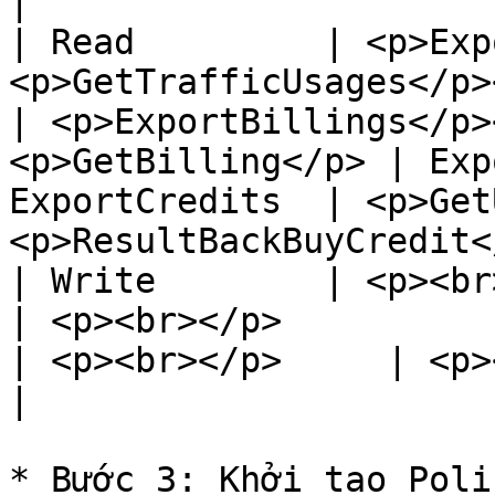
|

| Read         | <p>Exp
<p>GetTrafficUsages</p>
| <p>ExportBillings</p>
<p>GetBilling</p> | Exp
ExportCredits  | <p>Get
<p>ResultBackBuyCredit<
| Write        | <p><br></p>                                           
| <p><br></p>                                                      
| <p><br></p>     | <p><br></p>    | BuyCredit     
|

* Bước 3: Khởi tạo Poli