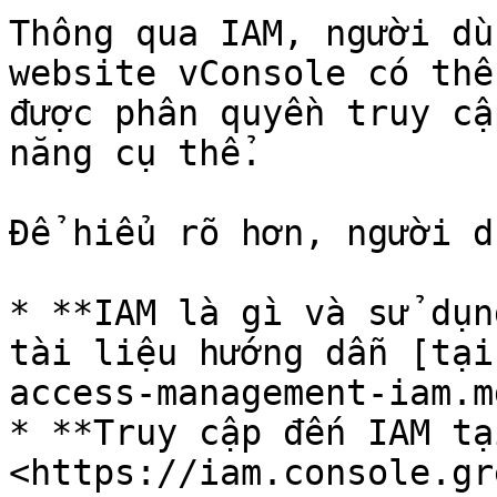
Thông qua IAM, người dù
website vConsole có thể
được phân quyền truy cậ
năng cụ thể.

Để hiểu rõ hơn, người d
* **IAM là gì và sử dụn
tài liệu hướng dẫn [tại
access-management-iam.md
* **Truy cập đến IAM tại
<https://iam.console.gr