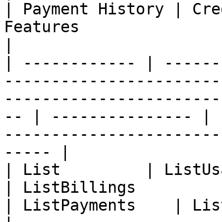
| Payment History | Cre
Features                                                    
|

| ------------ | ------
-----------------------
-----------------------
-- | --------------- | 
-----------------------
----- |

| List         | ListUsages                                              
| ListBillings                                                     
| ListPayments    | List Credit    | <p><br></p> 