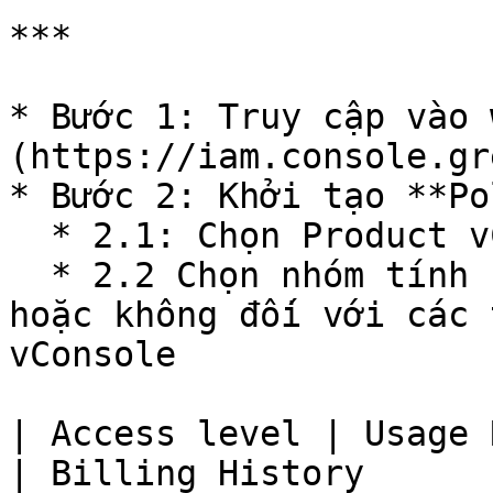
***

* Bước 1: Truy cập vào 
(https://iam.console.gr
* Bước 2: Khởi tạo **Po
  * 2.1: Chọn Product vConsole

  * 2.2 Chọn nhóm tính năng được phép truy cập 
hoặc không đối với các 
vConsole

| Access level | Usage Report                                       
| Billing History                                                  