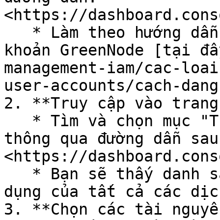
<https://dashboard.cons
   * Làm theo hướng dẫn sau để đăng nhập vào tài 
khoản GreenNode [tại đâ
management-iam/cac-loai
user-accounts/cach-dang
2. **Truy cập vào trang
   * Tìm và chọn mục "Thống kê tài nguyên" hoặc 
thông qua đường dẫn sau:
<https://dashboard.cons
   * Bạn sẽ thấy danh sách các tài nguyên đang sử 
dụng của tất cả các dịc
3. **Chọn các tài nguyê