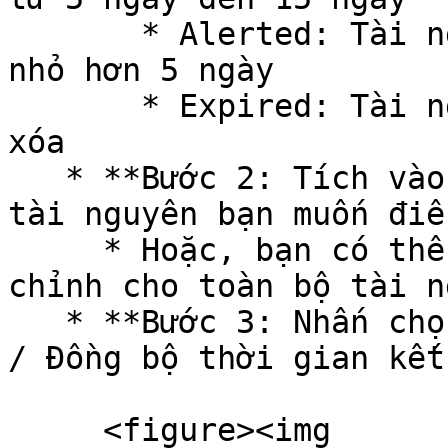
       * Alerted: Tài nguyên có thời hạn sử dụng 
nhỏ hơn 5 ngày

       * Expired: Tài nguyên đã hết hạn đang chờ 
xóa

   * **Bước 2: Tích vào ô bên cạnh tên của từng 
tài nguyên bạn muốn điề
     * Hoặc, bạn có thể chọn "Chọn tất cả" để điều 
chỉnh cho toàn bộ tài n
   * **Bước 3: Nhấn chọn hành động Match end time 
/ Đồng bộ thời gian kết
     <figure><img 