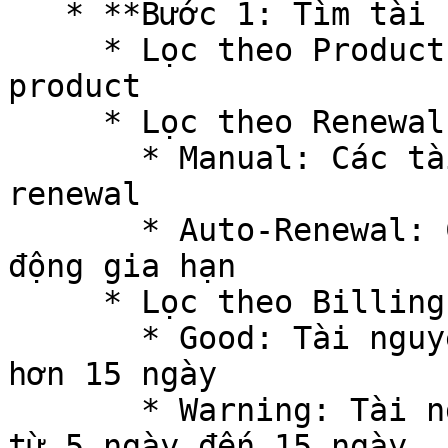
   * **Bước 1: Tìm tài nguyên cần điều chỉnh**

     * Lọc theo Product, Resource Type thuộc 
product

     * Lọc theo Renewal Type:

       * Manual: Các tài nguyên không bật auto 
renewal

       * Auto-Renewal: Các tài nguyên đã bật tự 
động gia hạn

     * Lọc theo Billing Status

       * Good: Tài nguyên có thời hạn sử dụng lớn 
hơn 15 ngày

       * Warning: Tài nguyên có thời hạn sử dụng 
từ 5 ngày đến 15 ngày
