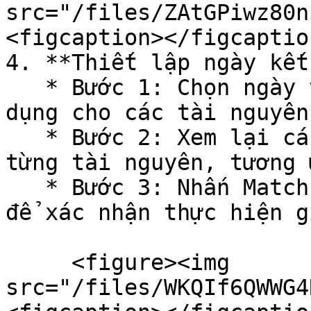
src="/files/ZAtGPiwz80n
<figcaption></figcaptio
4. **Thiết lập ngày kết
   * Bước 1: Chọn ngày và giờ hết hạn mới cần áp 
dụng cho các tài nguyên

   * Bước 2: Xem lại các chi phí phát sinh cho 
từng tài nguyên, tương 
   * Bước 3: Nhấn Match end time / Đồng bộ gia hạn 
để xác nhận thực hiện g
     <figure><img 
src="/files/WKQIf6QWWG4