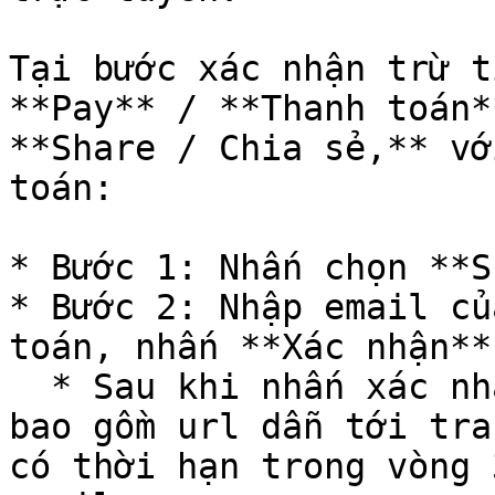
Tại bước xác nhận trừ t
**Pay** / **Thanh toán*
**Share / Chia sẻ,** vớ
toán:

* Bước 1: Nhấn chọn **S
* Bước 2: Nhập email củ
toán, nhấn **Xác nhận**

  * Sau khi nhấn xác nhận, hệ thống sẽ gửi mail 
bao gồm url dẫn tới tra
có thời hạn trong vòng 