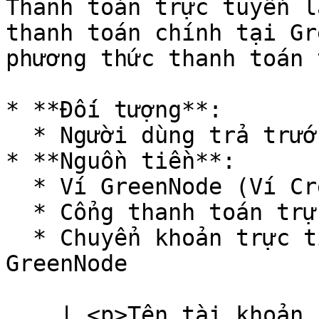
Thanh toán trực tuyến l
thanh toán chính tại Gr
phương thức thanh toán 
* **Đối tượng**:

  * Người dùng trả trước

* **Nguồn tiền**:

  * Ví GreenNode (Ví Credit)

  * Cổng thanh toán trực tuyến: MoMo, ZaloPay,...

  * Chuyển khoản trực tiếp tới tài khoản của 
GreenNode

    | <p>Tên tài khoản : CÔNG TY CỔ PHẦN DỊCH VỤ - 