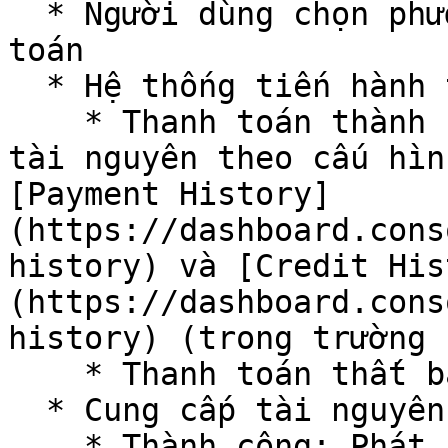
  * Người dùng chọn phương thức và xác nhận thanh 
toán

  * Hệ thống tiến hành thanh toán

    * Thanh toán thành công: Tiến hành cung cấp 
tài nguyên theo cấu hìn
[Payment History]
(https://dashboard.cons
history) và [Credit His
(https://dashboard.cons
history) (trong trường 
    * Thanh toán thất bại: Hủy tác vụ

  * Cung cấp tài nguyên theo cấu hình:

    * Thành công: Phát sinh lịch sử hóa đơn tại 