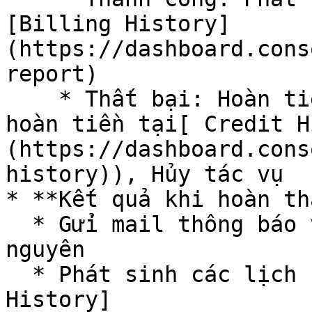
[Billing History]
(https://dashboard.cons
report)

    * Thất bại: Hoàn tiền (Phát sinh giao dịch 
hoàn tiền tại[ Credit H
(https://dashboard.cons
history)), Hủy tác vụ

* **Kết quả khi hoàn th
  * Gửi mail thông báo thông tin cấu hình tài 
nguyên

  * Phát sinh các lịch sử giao dịch tại [Credit 
History]