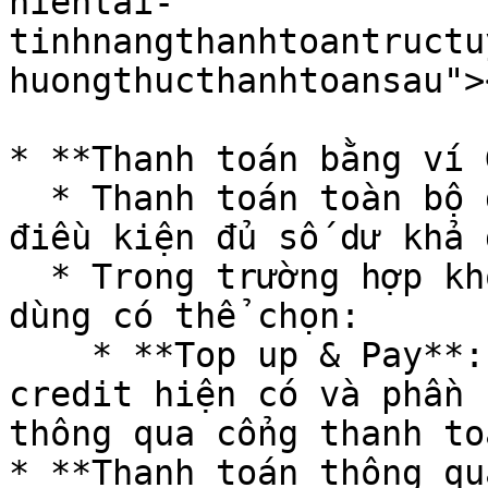
hientai-
tinhnangthanhtoantructu
huongthucthanhtoansau"><
* **Thanh toán bằng ví 
  * Thanh toán toàn bộ đơn hàng bằng Credit (với 
điều kiện đủ số dư khả 
  * Trong trường hợp không đủ số dư Credit, người 
dùng có thể chọn:

    * **Top up & Pay**: Sử dụng toàn bộ số dư 
credit hiện có và phần 
thông qua cổng thanh to
* **Thanh toán thông qu