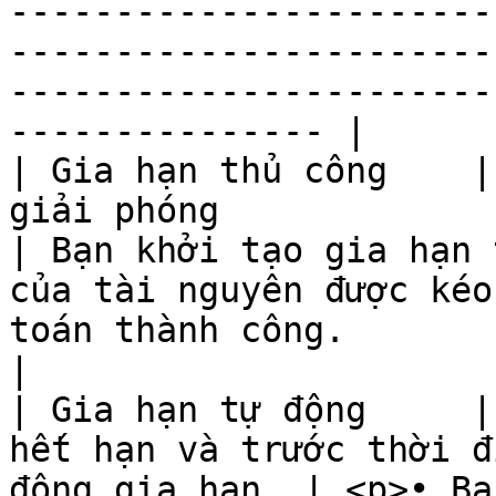
-----------------------
-----------------------
-----------------------
--------------- |

| Gia hạn thủ công    |
giải phóng                                                   
| Bạn khởi tạo gia hạn 
của tài nguyên được kéo
toán thành công.                                                                                                                                                                                                                                                                                                   
|

| Gia hạn tự động     |
hết hạn và trước thời đ
động gia hạn. | <p>• Bạ