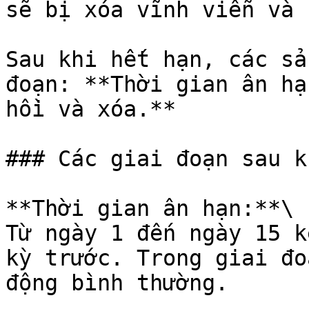
sẽ bị xóa vĩnh viễn và 
Sau khi hết hạn, các sả
đoạn: **Thời gian ân hạ
hồi và xóa.**

### Các giai đoạn sau k
**Thời gian ân hạn:**\

Từ ngày 1 đến ngày 15 k
kỳ trước. Trong giai đo
động bình thường.
