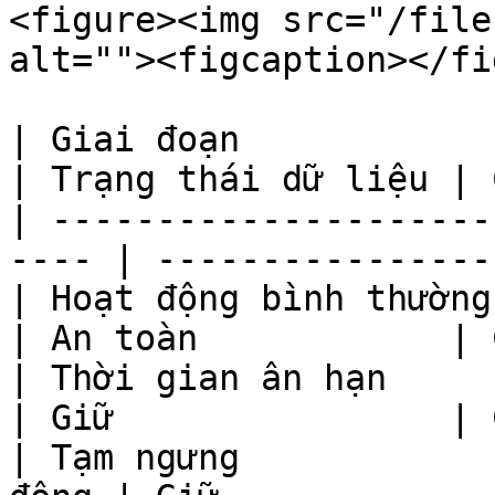
<figure><img src="/file
alt=""><figcaption></fi
| Giai đoạn             | T
| Trạng thái dữ liệu | 
| ---------------------
---- | ----------------
| Hoạt động bình thường | Ho
| An toàn            | 
| Thời gian ân hạn      | H
| Giữ                | 
| Tạm ngưng            