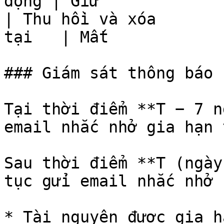
động | Giữ             
| Thu hồi và xóa       
tại   | Mất            
### Giám sát thông báo 
Tại thời điểm **T − 7 n
email nhắc nhở gia hạn 
Sau thời điểm **T (ngày
tục gửi email nhắc nhở 
* Tài nguyên được gia hạ