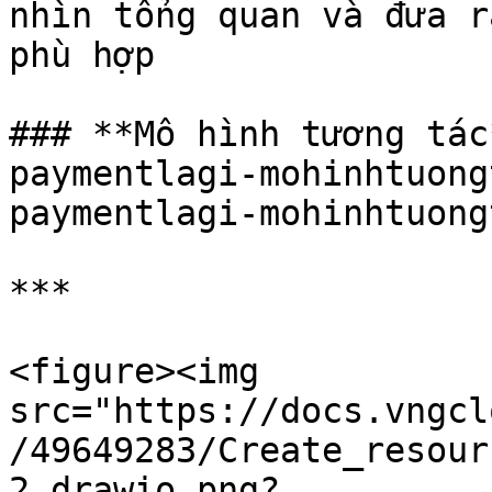
nhìn tổng quan và đưa r
phù hợp

### **Mô hình tương tác
paymentlagi-mohinhtuong
paymentlagi-mohinhtuong
***

<figure><img 
src="https://docs.vngcl
/49649283/Create_resour
2.drawio.png?