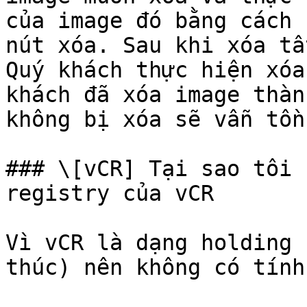
của image đó bằng cách 
nút xóa. Sau khi xóa tấ
Quý khách thực hiện xóa
khách đã xóa image thàn
không bị xóa sẽ vẫn tồn
### \[vCR] Tại sao tôi 
registry của vCR

Vì vCR là dạng holding 