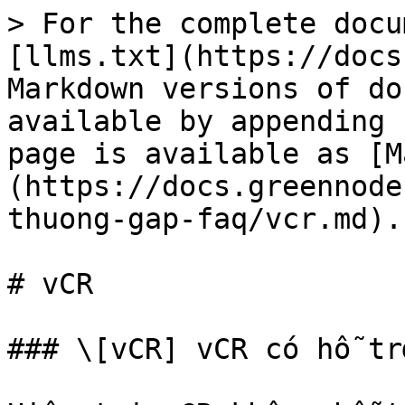
> For the complete docu
[llms.txt](https://docs
Markdown versions of do
available by appending 
page is available as [M
(https://docs.greennode
thuong-gap-faq/vcr.md).

# vCR

### \[vCR] vCR có hỗ tr