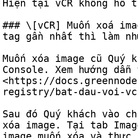
Hiện tại vCR không hỗ t
### \[vCR] Muốn xoá ima
tag gần nhất thì làm nh
Muốn xóa image cũ Quý k
Console. Xem hướng dẫn 
<https://docs.greennode
registry/bat-dau-voi-vcr
Sau đó Quý khách vào ch
xóa image. Tại tab Imag
image muốn xóa và thực 