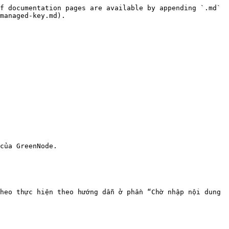
f documentation pages are available by appending `.md` 
managed-key.md).

của GreenNode.

heo thực hiện theo hướng dẫn ở phần “Chờ nhập nội dung 