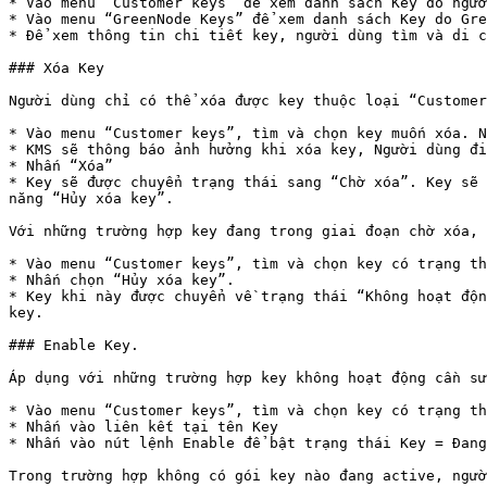
* Vào menu “Customer keys” để xem danh sách Key do ngườ
* Vào menu “GreenNode Keys” để xem danh sách Key do Gre
* Để xem thông tin chi tiết key, người dùng tìm và di c
### Xóa Key

Người dùng chỉ có thể xóa được key thuộc loại “Customer
* Vào menu “Customer keys”, tìm và chọn key muốn xóa. N
* KMS sẽ thông báo ảnh hưởng khi xóa key, Người dùng đi
* Nhấn “Xóa”

* Key sẽ được chuyển trạng thái sang “Chờ xóa”. Key sẽ 
năng “Hủy xóa key”.

Với những trường hợp key đang trong giai đoạn chờ xóa, 
* Vào menu “Customer keys”, tìm và chọn key có trạng th
* Nhấn chọn “Hủy xóa key”.

* Key khi này được chuyển về trạng thái “Không hoạt độn
key.

### Enable Key.

Áp dụng với những trường hợp key không hoạt động cần sử
* Vào menu “Customer keys”, tìm và chọn key có trạng th
* Nhấn vào liên kết tại tên Key

* Nhấn vào nút lệnh Enable để bật trạng thái Key = Đang
Trong trường hợp không có gói key nào đang active, ngườ