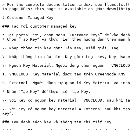
> For the complete documentation index, see [llms.txt](
to page URLs; this page is available as [Markdown](http
# Customer Managed Key

### Tạo mới customer managed key

* Tại portal KMS, chọn menu “Customer keys” để vào danh
* Chọn “Tạo Key” và thực hiện theo hướng dẫn trên màn h
\- Nhập thông tin key gồm: Tên Key, Diễn giải, Tag

\- Nhập thông tin cấu hình Key gồm: Loại key, Key Usage
\- Nguồn Key Material: Người dùng chọn nguồn = VNGCLOUD

a. VNGCLOUD: Key material được tạo trên GreenNode KMS

b. External: Người dùng tự quản lý Key Material và impo
* Nhấn “Tạo Key” để thực hiện tạo Key.

\- Với Key có nguồn key material = VNGCLOUD, sau khi tạ
\- Với Key có nguồn key material = External sau khi tạo
key”.

### Xem danh sách key và thông tin chi tiết Key
