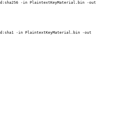
d:sha256 -in PlaintextKeyMaterial.bin -out 
d:sha1 -in PlaintextKeyMaterial.bin -out 