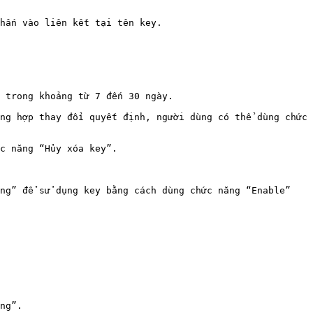
hấn vào liên kết tại tên key.

 trong khoảng từ 7 đến 30 ngày.

ng hợp thay đổi quyết định, người dùng có thể dùng chức 
c năng “Hủy xóa key”.

ng” để sử dụng key bằng cách dùng chức năng “Enable” 
ng”.
