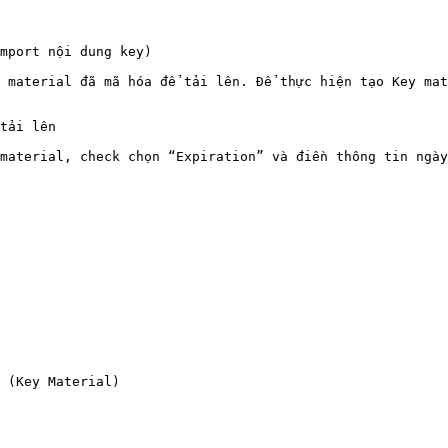
mport nội dung key)

 material đã mã hóa để tải lên. Để thực hiện tạo Key mat
tải lên

material, check chọn “Expiration” và điền thông tin ngày
 (Key Material)
