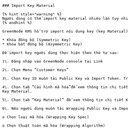
### Import Key Material

{% hint style="warning" %}

Người dùng có thể import key material nhiều lần tuy nhi
{% endhint %}

GreenNode KMS hỗ trợ import nội dung key (key Material)
* Khóa đồng bộ (Symmetric Key)

* Khóa bất đồng bộ (Asymmetric Key)

Để import key người dùng thực hiện theo thứ tự sau:

1\. Đăng nhập vào GreenNode console tại Link

2\. Chọn Menu “Customer Keys”

3\. Chọn Key ID muốn tải Public Key và Import Token. Tr
4\. Chọn tab “Cấu hình mã hóa”để xem thông tin chi tiết
Key Material.

5\. Chọn tab “Key Material” để xem thông tin chi tiết K
6\. Nếu người dùng muốn tải Wrapping Public Key và Impo
o Chọn loại mã hóa (Wrapping Key Spec)

o Chọn thuật toán mã hóa (Wrapping Algorithm)
