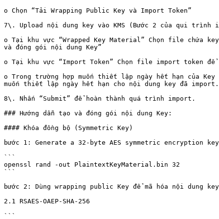
o Chọn “Tải Wrapping Public Key và Import Token”

7\. Upload nội dung key vào KMS (Bước 2 của qui trình i
o Tại khu vực “Wrapped Key Material” Chọn file chứa key
và đóng gói nội dung Key”

o Tại khu vực “Import Token” Chọn file import token để 
o Trong trường hợp muốn thiết lập ngày hết hạn của Key 
muốn thiết lập ngày hết hạn cho nội dung key đã import.

8\. Nhấn “Submit” để hoàn thành quá trình import.

### Hướng dẫn tạo và đóng gói nội dung Key:

#### Khóa đồng bộ (Symmetric Key)

bước 1: Generate a 32-byte AES symmetric encryption key

```

openssl rand -out PlaintextKeyMaterial.bin 32  

```

bước 2: Dùng wrapping public Key để mã hóa nội dung key
2.1 RSAES-OAEP-SHA-256

```
