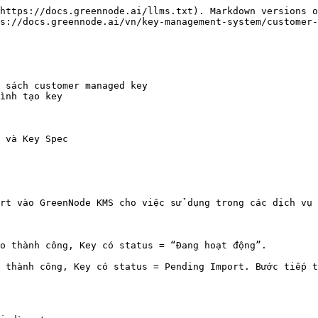
https://docs.greennode.ai/llms.txt). Markdown versions o
s://docs.greennode.ai/vn/key-management-system/customer-
 sách customer managed key

ình tạo key

 và Key Spec

rt vào GreenNode KMS cho việc sử dụng trong các dịch vụ 
o thành công, Key có status = “Đang hoạt động”.

 thành công, Key có status = Pending Import. Bước tiếp t