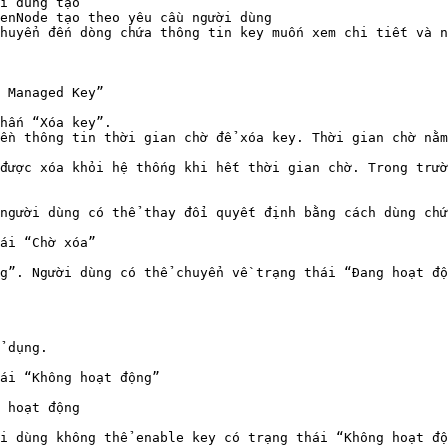
i dùng tạo

enNode tạo theo yêu cầu người dùng

huyển đến dòng chứa thông tin key muốn xem chi tiết và n
 Managed Key”

hấn “Xóa key”.

ền thông tin thời gian chờ để xóa key. Thời gian chờ nằm
được xóa khỏi hệ thống khi hết thời gian chờ. Trong trườ
người dùng có thể thay đổi quyết định bằng cách dùng chứ
ái “Chờ xóa”

g”. Người dùng có thể chuyển về trạng thái “Đang hoạt độ
 dụng.

ái “Không hoạt động”

 hoạt động

i dùng không thể enable key có trạng thái “Không hoạt độ