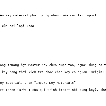
ên key material phải giống nhau giữa các lần import

 của hai loại khóa

ong trường hợp Master Key chưa được tạo, người dùng có t
 key đồng thời kiểm tra chắc chắn key có nguồn (Origin) 
ey material. Chọn “Import Key Materials”

rt Token (Bước 1 của qui trình import nội dung key). Thự