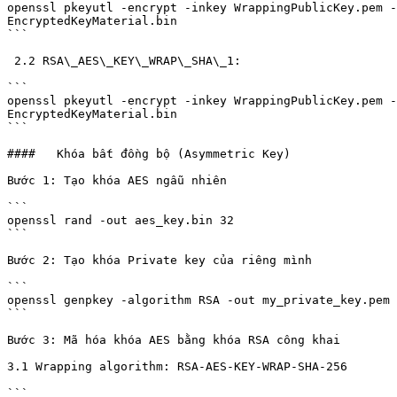
openssl pkeyutl -encrypt -inkey WrappingPublicKey.pem -
EncryptedKeyMaterial.bin 

```

 2.2 RSA\_AES\_KEY\_WRAP\_SHA\_1:

```

openssl pkeyutl -encrypt -inkey WrappingPublicKey.pem -
EncryptedKeyMaterial.bin

```

####   Khóa bất đồng bộ (Asymmetric Key)

Bước 1: Tạo khóa AES ngẫu nhiên

```

openssl rand -out aes_key.bin 32 

```

Bước 2: Tạo khóa Private key của riêng mình

```

openssl genpkey -algorithm RSA -out my_private_key.pem 
```

Bước 3: Mã hóa khóa AES bằng khóa RSA công khai

3.1 Wrapping algorithm: RSA-AES-KEY-WRAP-SHA-256

```
