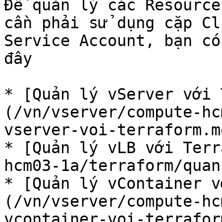
Để quản lý các Resource
cần phải sử dụng cặp Cl
Service Account, bạn có
đây

* [Quản lý vServer với 
(/vn/vserver/compute-hc
vserver-voi-terraform.md
* [Quản lý vLB với Terr
hcm03-1a/terraform/quan
* [Quản lý vContainer v
(/vn/vserver/compute-hc
vcontainer-voi-terrafor