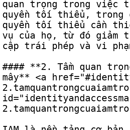
quan trọng trong việc t
quyền tối thiểu, trong 
quyền tối thiểu cần thi
vụ của họ, từ đó giảm t
cập trái phép và vi phạ
#### **2. Tầm quan trọn
mây** <a href="#identit
2.tamquantrongcuaiamtro
id="identityandaccessma
2.tamquantrongcuaiamtro
IAM là nền tảng cơ bản 