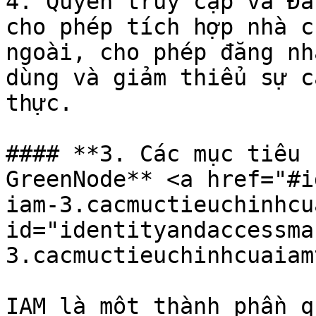
4. Quyền truy cập và Đă
cho phép tích hợp nhà c
ngoài, cho phép đăng nh
dùng và giảm thiểu sự c
thực.

#### **3. Các mục tiêu 
GreenNode** <a href="#i
iam-3.cacmuctieuchinhcu
id="identityandaccessma
3.cacmuctieuchinhcuaiam
IAM là một thành phần q