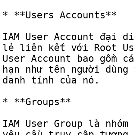
* **Users Accounts**

IAM User Account đại di
lẻ liên kết với Root Us
User Account bao gồm cá
hạn như tên người dùng 
danh tính của nó.

* **Groups**

IAM User Group là nhóm 
yêu cầu truy cập tương 