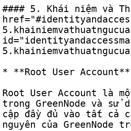
#### 5. Khái niệm và Th
href="#identityandacces
5.khainiemvathuatngucuai
id="identityandaccessma
5.khainiemvathuatngucua
* **Root User Account**

Root User Account là mộ
trong GreenNode và sử d
cập đầy đủ vào tất cả c
nguyên của GreenNode tr