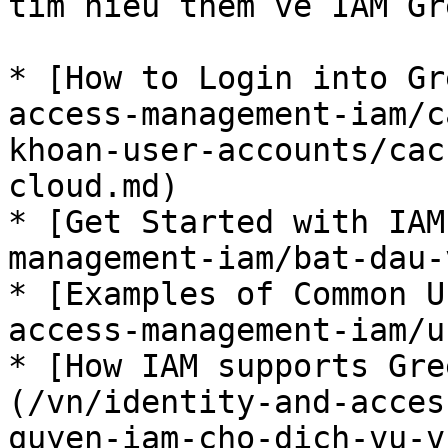
tìm hiểu thêm về IAM Gr
* [How to Login into Gr
access-management-iam/c
khoan-user-accounts/cac
cloud.md)

* [Get Started with IAM
management-iam/bat-dau-
* [Examples of Common U
access-management-iam/u
* [How IAM supports Gre
(/vn/identity-and-acces
quyen-iam-cho-dich-vu-v