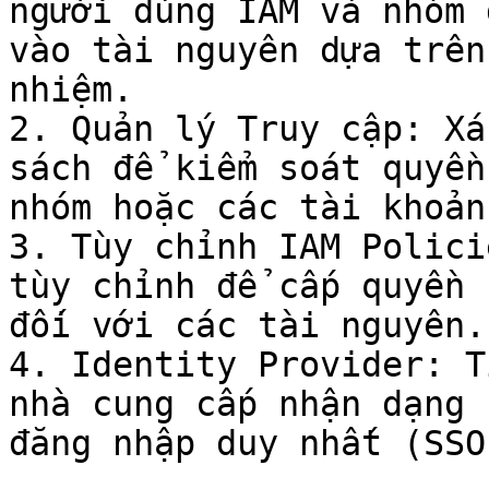
người dùng IAM và nhóm 
vào tài nguyên dựa trên
nhiệm.

2. Quản lý Truy cập: Xá
sách để kiểm soát quyền
nhóm hoặc các tài khoản
3. Tùy chỉnh IAM Polici
tùy chỉnh để cấp quyền 
đối với các tài nguyên.

4. Identity Provider: T
nhà cung cấp nhận dạng 
đăng nhập duy nhất (SSO