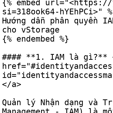
{% embed url="<https://
si=318ook64-hYEhPCi>" %}
Hướng dẫn phân quyền IA
cho vStorage

{% endembed %}

#### **1. IAM là gì?** <
href="#identityandacces
id="identityandaccessma
</a>

Quản lý Nhận dạng và Tr
Management - IAM) là mộ