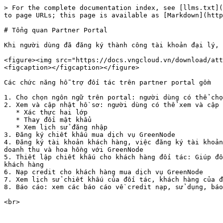
> For the complete documentation index, see [llms.txt](
to page URLs; this page is available as [Markdown](http
# Tổng quan Partner Portal

Khi người dùng đã đăng ký thành công tài khoản đại lý, 
<figure><img src="https://docs.vngcloud.vn/download/att
<figcaption></figcaption></figure>

Các chức năng hỗ trợ đối tác trên partner portal gồm

1. Cho chọn ngôn ngữ trên portal: người dùng có thể chọ
2. Xem và cập nhật hồ sơ: người dùng có thể xem và cập 
   * Xác thực hai lớp

   * Thay đổi mật khẩu

   * Xem lịch sử đăng nhập

3. Đăng ký chiết khấu mua dịch vụ GreenNode

4. Đăng ký tài khoản khách hàng, việc đăng ký tài khoản
doanh thu và hoa hồng với GreenNode

5. Thiết lập chiết khấu cho khách hàng đối tác: Giúp đố
khách hàng

6. Nạp credit cho khách hàng mua dịch vụ GreenNode

7. Xem lịch sử chiết khấu của đối tác, khách hàng của đ
8. Báo cáo: xem các báo cáo về credit nạp, sử dụng, báo