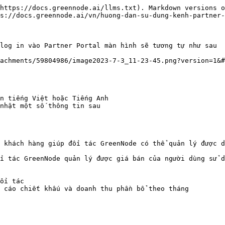
https://docs.greennode.ai/llms.txt). Markdown versions o
s://docs.greennode.ai/vn/huong-dan-su-dung-kenh-partner-
log in vào Partner Portal màn hình sẽ tương tự như sau

achments/59804986/image2023-7-3_11-23-45.png?version=1&#
n tiếng Việt hoặc Tiếng Anh

nhật một số thông tin sau

 khách hàng giúp đối tác GreenNode có thể quản lý được d
i tác GreenNode quản lý được giá bán của người dùng sử d
ối tác

 cáo chiết khấu và doanh thu phần bổ theo tháng
