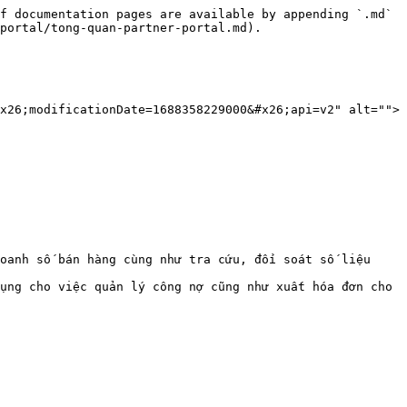
f documentation pages are available by appending `.md` 
portal/tong-quan-partner-portal.md).

x26;modificationDate=1688358229000&#x26;api=v2" alt="">
oanh số bán hàng cùng như tra cứu, đối soát số liệu 
ụng cho việc quản lý công nợ cũng như xuất hóa đơn cho 