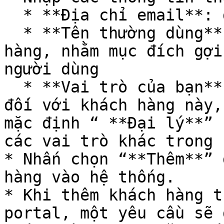
  * **Địa chỉ email**: địa chỉ mail của khách hàng

  * **Tên thường dùng**: tên thường dùng của khách 
hàng, nhằm mục đích gợi
người dùng

  * **Vai trò của bạn**: vai trò của người dùng 
đối với khách hàng này,
mặc định “ **Đại lý**” 
các vai trò khác trong 
* Nhấn chọn “**Thêm**” 
hàng vào hệ thống.

* Khi thêm khách hàng t
portal, một yêu cầu sẽ 