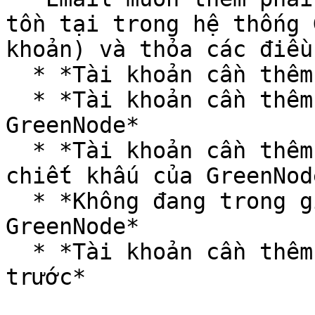
tồn tại trong hệ thống 
khoản) và thỏa các điều
  * *Tài khoản cần thêm không có số dư credit*

  * *Tài khoản cần thêm không đang sử dụng dịch vụ 
GreenNode*

  * *Tài khoản cần thêm không đang được hưởng 
chiết khấu của GreenNode
  * *Không đang trong giai đoạn POC dịch vụ 
GreenNode*

  * *Tài khoản cần thêm phải là tài khoản trả 