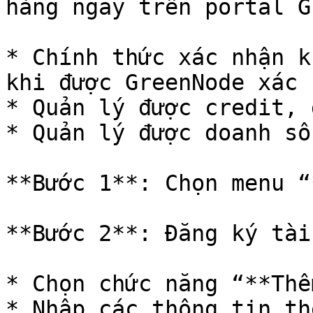
hàng ngay trên portal G
* Chính thức xác nhận k
khi được GreenNode xác 
* Quản lý được credit, 
* Quản lý được doanh số
**Bước 1**: Chọn menu “
**Bước 2**: Đăng ký tài
* Chọn chức năng “**Thê
* Nhập các thông tin th