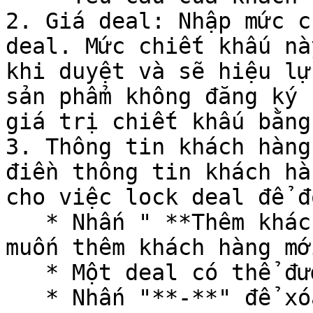
2. Giá deal: Nhập mức c
deal. Mức chiết khấu nà
khi duyệt và sẽ hiệu lự
sản phẩm không đăng ký 
giá trị chiết khấu bằng 
3. Thông tin khách hàng
điền thông tin khách hà
cho việc lock deal để đ
   * Nhấn " **Thêm khách hàng**", nếu người dùng 
muốn thêm khách hàng mớ
   * Một deal có thể được thêm nhiều khách hàng

   * Nhấn "**-**" để xóa khách hàng đang được định 