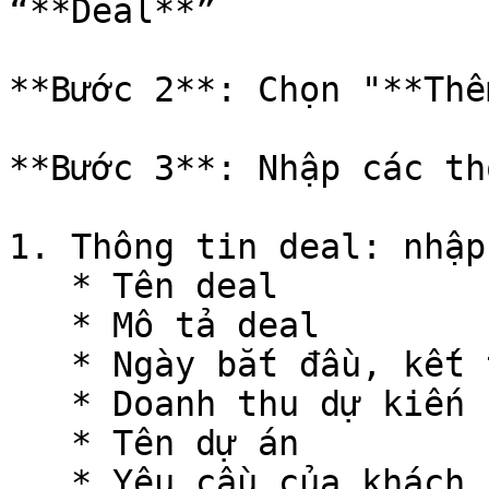
“**Deal**”

**Bước 2**: Chọn "**Thê
**Bước 3**: Nhập các th
1. Thông tin deal: nhập
   * Tên deal

   * Mô tả deal

   * Ngày bắt đầu, kết thúc deal

   * Doanh thu dự kiến của deal

   * Tên dự án

   * Yêu cầu của khách hàng
