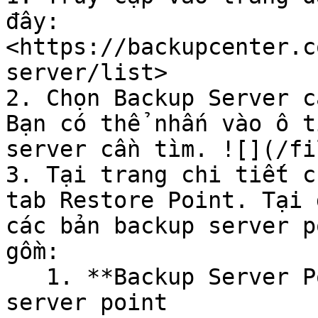
đây: 
<https://backupcenter.c
server/list>

2. Chọn Backup Server c
Bạn có thể nhấn vào ô t
server cần tìm. ![](/fi
3. Tại trang chi tiết c
tab Restore Point. Tại 
các bản backup server p
gồm:

   1. **Backup Server Point ID** /Định danh backup 
server point
