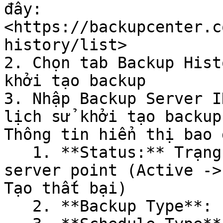
đây: 
<https://backupcenter.c
history/list>

2. Chọn tab Backup Hist
khởi tạo backup

3. Nhập Backup Server I
lịch sử khởi tạo backup
Thông tin hiển thị bao g
   1. **Status:** Trạng thái khởi tạo backup 
server point (Active ->
Tạo thất bại)

   2. **Backup Type**: Full / Incremental (diff)
