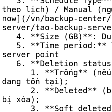
   3. **Schedule Type**: Policy (backup tự động 
theo lịch) / Manual (ng
now](/vn/backup-center/
server/tao-backup-serve
   4. **Size (GB)**: Dung lượng bản backup

   5. **Time period:** Thời gian khởi tạo backup 
server point

   6. **Deletion status:**

      1. **Trống** (nếu bản backup server point 
đang tồn tại);

      2. **Deleted** (bản backup server point đã 
bị xóa);

      3. **Soft deleted** (bản backup server point 