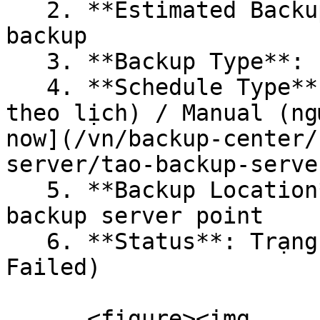
   2. **Estimated Backup Size** / Dung lượng bản 
backup

   3. **Backup Type**: Full / Incremental (diff)

   4. **Schedule Type**: Policy (backup tự động 
theo lịch) / Manual (ng
now](/vn/backup-center/
server/tao-backup-serve
   5. **Backup Location**: Vị trí lưu trữ các 
backup server point

   6. **Status**: Trạng thái bản backup (Active / 
Failed)

      <figure><img 