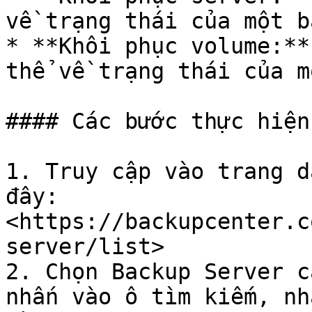
về trạng thái của một b
* **Khôi phục volume:**
thể về trạng thái của m
#### Các bước thực hiện

1. Truy cập vào trang d
đây: 
<https://backupcenter.c
server/list>

2. Chọn Backup Server c
nhấn vào ô tìm kiếm, nh