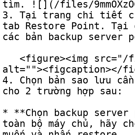
tìm. ![](/files/9mmOXzO
3. Tại trang chi tiết c
tab Restore Point. Tại 
các bản backup server p
   <figure><img src="/files/70KRuyfMT6b8uuSuAXkU" 
alt=""><figcaption></fi
4. Chọn bản sao lưu cần
cho 2 trường hợp sau:

* **Chọn backup server 
toàn bộ máy chủ, hãy ch
muốn và nhấn restore.
