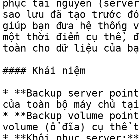
phục tài nguyên (server
sao lưu đã tạo trước đó
giúp bạn đưa hệ thống v
một thời điểm cụ thể, đ
toàn cho dữ liệu của bạn
#### Khái niệm

* **Backup server point
của toàn bộ máy chủ tại
* **Backup volume point
volume (ổ đĩa) cụ thể t
* **Khôi phục server:**