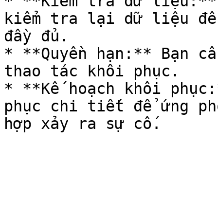
* **Kiểm tra dữ liệu:**
kiểm tra lại dữ liệu để
đầy đủ.

* **Quyền hạn:** Bạn cầ
thao tác khôi phục.

* **Kế hoạch khôi phục:
phục chi tiết để ứng ph