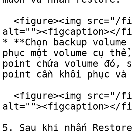
  <figure><img src="/files/w6SbuwuYEHzEal8k1BEr" 
alt=""><figcaption></fi
* **Chọn backup volume 
phục một volume cụ thể,
point chứa volume đó, s
point cần khôi phục và 
  <figure><img src="/files/sf0G0zVfJGUJhuV7XOka" 
alt=""><figcaption></fi
5. Sau khi nhấn Restore