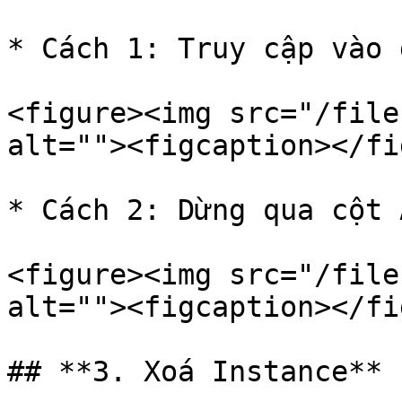
* Cách 1: Truy cập vào 
<figure><img src="/file
alt=""><figcaption></fi
* Cách 2: Dừng qua cột 
<figure><img src="/file
alt=""><figcaption></fi
## **3. Xoá Instance**
