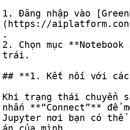
1. Đăng nhập vào [Green
(https://aiplatform.con
.

2. Chọn mục **Notebook 
trái.

## **1. Kết nối với các
Khi trạng thái chuyển s
nhấn **“Connect”** để m
Jupyter nơi bạn có thể 
án của mình.
