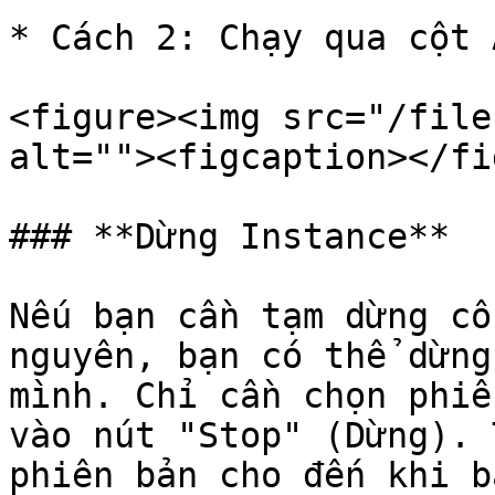
* Cách 2: Chạy qua cột 
<figure><img src="/file
alt=""><figcaption></fi
### **Dừng Instance**

Nếu bạn cần tạm dừng cô
nguyên, bạn có thể dừng
mình. Chỉ cần chọn phiê
vào nút "Stop" (Dừng). 
phiên bản cho đến khi b