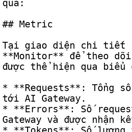
qua:

## Metric

Tại giao diện chi tiết 
**Monitor** để theo dõi
được thể hiện qua biểu 
* **Requests**: Tổng số
tới AI Gateway.

* **Errors**: Số reques
Gateway và được nhận kế
* **Tokens**: Số lượng 