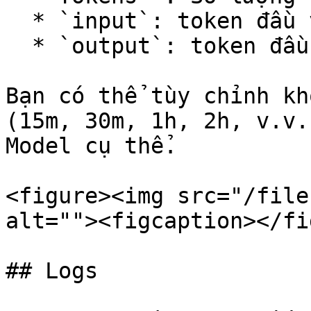
  * `input`: token đầu vào (câu hỏi của bạn).

  * `output`: token đầu ra (kết quả từ LLM Model).

Bạn có thể tùy chỉnh kh
(15m, 30m, 1h, 2h, v.v.
Model cụ thể.

<figure><img src="/file
alt=""><figcaption></fi
## Logs
