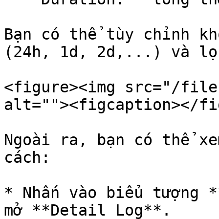
Bạn có thể tùy chỉnh kh
(24h, 1d, 2d,...) và lọ
<figure><img src="/file
alt=""><figcaption></fi
Ngoài ra, bạn có thể xe
cách:

* Nhấn vào biểu tượng *
mở **Detail Log**.
