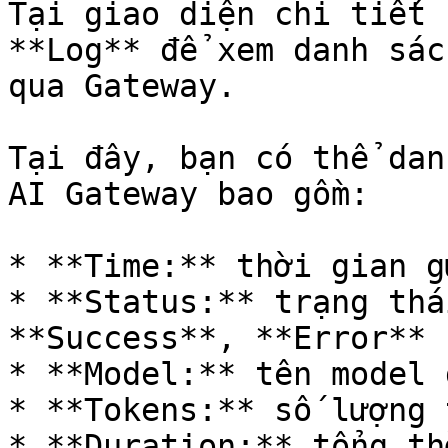
Tại giao diện chi tiết 
**Log** để xem danh sác
qua Gateway.

Tại đây, bạn có thể dan
AI Gateway bao gồm:

* **Time:** thời gian g
* **Status:** trạng thá
**Success**, **Error** 
* **Model:** tên model 
* **Tokens:** số lượng 
* **Duration:** tổng th