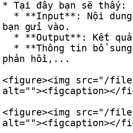
* Tại đây bạn sẽ thấy:

  * **Input**: Nội dung câu hỏi hoặc prompt gốc 
bạn gửi vào.

  * **Output**: Kết quả trả về từ LLM Model.

  * **Thông tin bổ sung**: host, model, thời gian 
phản hồi,...

<figure><img src="/file
alt=""><figcaption></fi
<figure><img src="/file
alt=""><figcaption></fi