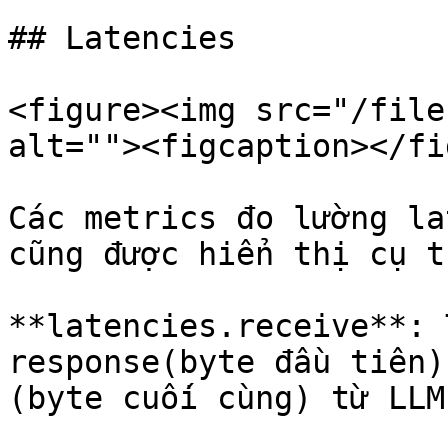
## Latencies

<figure><img src="/file
alt=""><figcaption></fi
Các metrics đo lường la
cũng được hiển thị cụ t
**latencies.receive**: 
response(byte đầu tiên)
(byte cuối cùng) từ LLM
