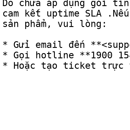
Do chưa áp dụng gói tín
cam kết uptime SLA .Nếu
sản phẩm, vui lòng:

* Gửi email đến **<supp
* Gọi hotline **1900 154