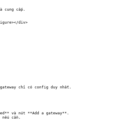
igure></div>

gateway chỉ có config duy nhất.

ed** và nút **Add a gateway**.

 nếu cần.
