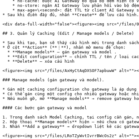
    * no-cache: buộc AI Gateway bỏ qua bộ đệm hiện có và gửi yêu cầu mới đến mô hình.

    * no-store: ngăn AI Gateway lưu phản hồi vào bộ đệm.

    * max-age=\<second>: đặt TTL từ client AI Gateway sẽ sử dụng giá trị nhỏ hơn giữa giá trị này và TTL của nhà cung cấp.

* Sau khi điền đầy đủ, nhấn **Create** để lưu cấu hình.

<div data-full-width="false"><figure><img src="/files/0
## 3. Quản lý Caching (Edit / Manage models / Delete)

* Sau khi tạo, bạn sẽ thấy cấu hình mới trong danh sách
* Ở cột **Action** (**⋮**), nhấn mở menu để chọn:

  * **Manage models** — gán gateway và model .

  * **Edit configuration** — chỉnh TTL / tên / loại cache.

  * **Delete** — xóa cấu hình

<figure><img src="/files/AxHyCtAqDXSOF7apbuwW" alt=""><
### Manage models (gán gateway và model).

* Gán một caching configuration cho gateway là áp dụng 
* Có thể gán cùng một config cho nhiều gateway hoặc nhi
* Nếu muốn gỡ, mở **Manage models** → remove gateway ho
#### Các bước gán gateway và model

1. Trong danh sách Model Caching, tại config cần gán, n
2. Hộp thoại **Manage models** hiện — nếu chưa có gatew
3. Nhấn **Add a gateway** → dropdown liệt kê các gatewa
<figure><img src="/files/LRoTZyWvtIvrrBWcOs2z" alt=""><