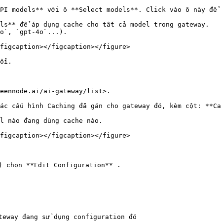
PI models** với ô **Select models**. Click vào ô này để 
ls** để áp dụng cache cho tất cả model trong gateway.

o`, `gpt-4o`...).

figcaption></figcaption></figure>

ổi.

eennode.ai/ai-gateway/list>.

ác cấu hình Caching đã gán cho gateway đó, kèm cột: **Ca
l nào đang dùng cache nào.

figcaption></figcaption></figure>

 chọn **Edit Configuration** .

teway đang sử dụng configuration đó
