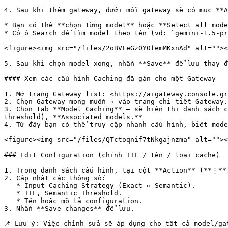
4. Sau khi thêm gateway, dưới mỗi gateway sẽ có mục **A
* Bạn có thể **chọn từng model** hoặc **Select all mode
* Có ô Search để tìm model theo tên (vd: `gemini-1.5-pr
<figure><img src="/files/2oBVFeGz0Y0femMKxnAd" alt=""><
5. Sau khi chọn model xong, nhấn **Save** để lưu thay đ
#### Xem các cấu hình Caching đã gán cho một Gateway

1. Mở trang Gateway list: <https://aigateway.console.gr
2. Chọn Gateway mong muốn → vào trang chi tiết Gateway.

3. Chọn tab **Model Caching** — sẽ hiển thị danh sách c
threshold), **Associated models.**

4. Từ đây bạn có thể truy cập nhanh cấu hình, biết mode
<figure><img src="/files/QTctoqnif7tNkgajnzma" alt=""><
### Edit Configuration (chỉnh TTL / tên / loại cache)

1. Trong danh sách cấu hình, tại cột **Action** (**⋮**)
2. Cập nhật các thông số:

   * Input Caching Strategy (Exact ↔ Semantic).

   * TTL, Semantic Threshold.

   * Tên hoặc mô tả configuration.

3. Nhấn **Save changes** để lưu.

📌 Lưu ý: Việc chỉnh sửa sẽ áp dụng cho tất cả model/ga