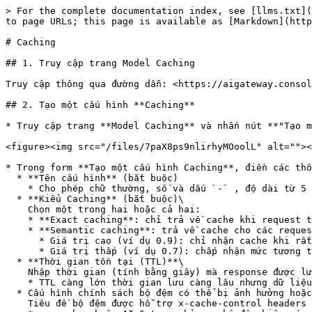
> For the complete documentation index, see [llms.txt](
to page URLs; this page is available as [Markdown](http
# Caching

## 1. Truy cập trang Model Caching

Truy cập thông qua đường dẫn: <https://aigateway.consol
## 2. Tạo một cấu hình **Caching**

* Truy cập trang **Model Caching** và nhấn nút **"Tạo m
<figure><img src="/files/7paX8ps9nlirhyMOoolL" alt=""><
* Trong form **Tạo một cấu hình Caching**, điền các thô
  * **Tên cấu hình** (bắt buộc)

    * Cho phép chữ thường, số và dấu `-` , độ dài từ 5 đến 50 ký tự.

  * **Kiểu Caching** (bắt buộc)\

    Chọn một trong hai hoặc cả hai:

    * **Exact caching**: chỉ trả về cache khi request trùng khớp hoàn toàn.

    * **Semantic caching**: trả về cache cho các request có ý nghĩa tương tự. Khi chọn loại này, hệ thống sẽ hiển thị thêm trường **Semantic Threshold** (0.0–1.0).

      * Giá trị cao (ví dụ 0.9): chỉ nhận cache khi rất giống.

      * Giá trị thấp (ví dụ 0.7): chấp nhận mức tương tự rộng hơn.

  * **Thời gian tồn tại (TTL)**\

    Nhập thời gian (tính bằng giây) mà response được lưu trong cache trước khi hết hạn.

    * TTL càng lớn thời gian lưu càng lâu nhưng dữ liệu dễ lỗi thời hơn, tối đa 172800 giấy tương đương 48 tiếng;

  * Cấu hình chính sách bộ đệm có thể bị ảnh hưởng hoặc bị ghi đè bởi tiêu đề HTTP trong yêu cầu của máy khách\

    Tiêu đề bộ đệm được hỗ trợ x-cache-control headers gồm:
