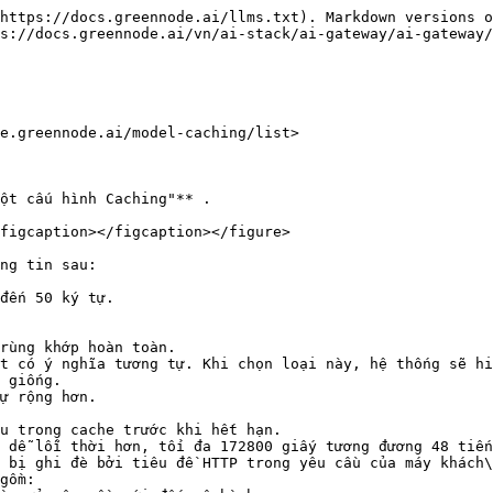
https://docs.greennode.ai/llms.txt). Markdown versions o
s://docs.greennode.ai/vn/ai-stack/ai-gateway/ai-gateway/
e.greennode.ai/model-caching/list>

ột cấu hình Caching"** .

figcaption></figcaption></figure>

ng tin sau:
