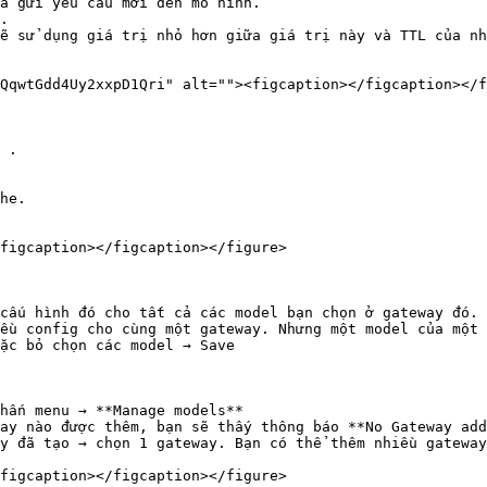
QqwtGdd4Uy2xxpD1Qri" alt=""><figcaption></figcaption></f
 .

figcaption></figcaption></figure>

cấu hình đó cho tất cả các model bạn chọn ở gateway đó.

ều config cho cùng một gateway. Nhưng một model của một 
ặc bỏ chọn các model → Save

hấn menu → **Manage models**

ay nào được thêm, bạn sẽ thấy thông báo **No Gateway add
y đã tạo → chọn 1 gateway. Bạn có thể thêm nhiều gateway
figcaption></figcaption></figure>
