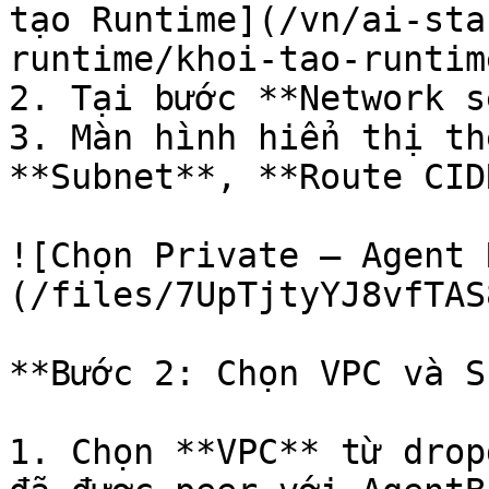
tạo Runtime](/vn/ai-sta
runtime/khoi-tao-runtim
2. Tại bước **Network s
3. Màn hình hiển thị th
**Subnet**, **Route CIDR
![Chọn Private — Agent 
(/files/7UpTjtyYJ8vfTAS
**Bước 2: Chọn VPC và S
1. Chọn **VPC** từ drop