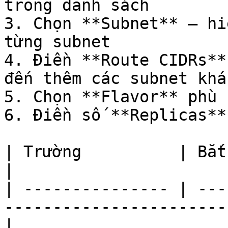
trong danh sách

3. Chọn **Subnet** — hi
từng subnet

4. Điền **Route CIDRs**
đến thêm các subnet khác
5. Chọn **Flavor** phù 
6. Điền số **Replicas**

| Trường          | Bắt buộc | Ghi chú                       
|

| --------------- | ---
-----------------------
|
