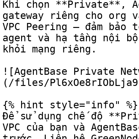
Khi chọn **Private**, A
gateway riêng cho org v
VPC Peering — đảm bảo t
agent và hạ tầng nội bộ
khỏi mạng riêng.

![AgentBase Private Net
(/files/Pl6xOe8rIObLja9
{% hint style="info" %}

Để sử dụng chế độ **Pri
VPC của bạn và AgentBas
trước. Liên hệ GreenNod