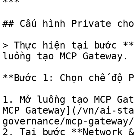
***

## Cấu hình Private cho
> Thực hiện tại bước **
luồng tạo MCP Gateway.

**Bước 1: Chọn chế độ P
1. Mở luồng tạo MCP Gat
MCP Gateway](/vn/ai-sta
governance/mcp-gateway/
2. Tại bước **Network &