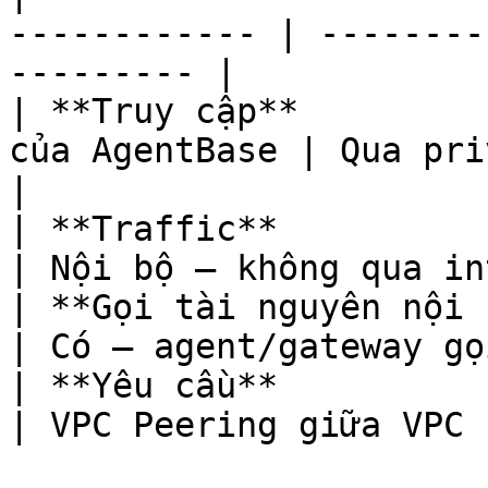
------------ | --------
--------- |

| **Truy cập**         
của AgentBase | Qua private 
|

| **Traffic**               | Qua 
| Nội bộ — không qua in
| **Gọi tài nguyên nội bộ** | Không t
| Có — agent/gateway gọ
| **Yêu cầu**               | Không      
| VPC Peering giữa VPC 