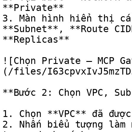
**Private**

3. Màn hình hiển thị cá
**Subnet**, **Route CID
**Replicas**

![Chọn Private — MCP Ga
(/files/I63cpvxIvJ5mzTD
**Bước 2: Chọn VPC, Sub
1. Chọn **VPC** đã được
2. Nhấn biểu tượng làm 