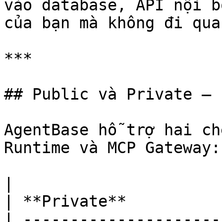
vào database, API nội b
của bạn mà không đi qua
***

## Public và Private — 
AgentBase hỗ trợ hai ch
Runtime và MCP Gateway:

|                           | **Publ
| **Private**          
| ---------------------