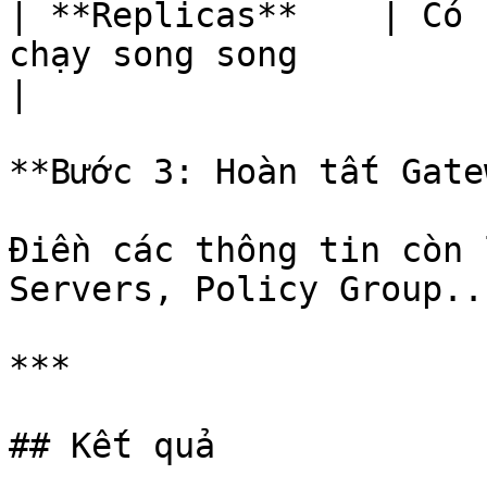
| **Replicas**    | Có 
chạy song song                                    
|

**Bước 3: Hoàn tất Gate
Điền các thông tin còn 
Servers, Policy Group..
***

## Kết quả
