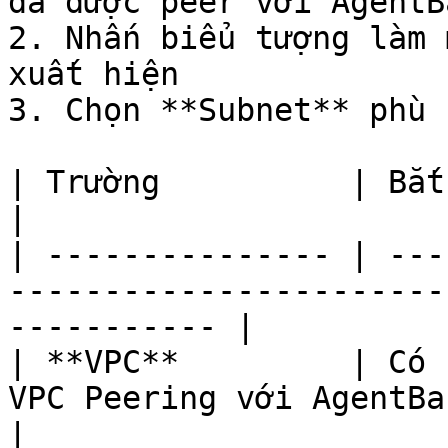
đã được peer với AgentBa
2. Nhấn biểu tượng làm 
xuất hiện

3. Chọn **Subnet** phù 
| Trường          | Bắt buộc | Ghi chú                              
|

| --------------- | ---
-----------------------
----------- |

| **VPC**         | Có 
VPC Peering với AgentBase                                  
|
