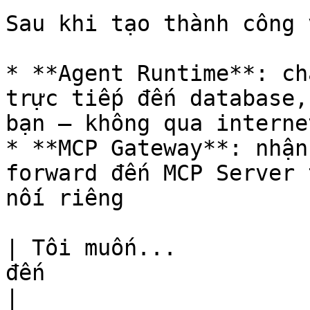
Sau khi tạo thành công 
* **Agent Runtime**: ch
trực tiếp đến database,
bạn — không qua internet
* **MCP Gateway**: nhận
forward đến MCP Server 
nối riêng

| Tôi muốn...          
đến                                                                                           
|
