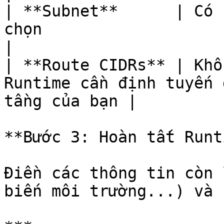
| **Subnet**      | Có 
chọn                                                         
|

| **Route CIDRs** | Khô
Runtime cần định tuyến 
tầng của bạn |

**Bước 3: Hoàn tất Runt
Điền các thông tin còn 
biến môi trường...) và 