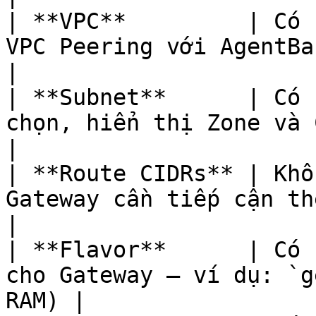
| **VPC**         | Có 
VPC Peering với AgentBase                        
|

| **Subnet**      | Có 
chọn, hiển thị Zone và CIDR               
|

| **Route CIDRs** | Khô
Gateway cần tiếp cận thêm subnet      
|

| **Flavor**      | Có 
cho Gateway — ví dụ: `g
RAM) |
