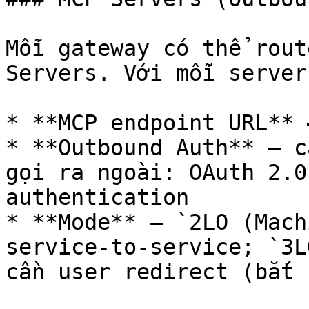
Mỗi gateway có thể rout
Servers. Với mỗi server
* **MCP endpoint URL** 
* **Outbound Auth** — c
gọi ra ngoài: OAuth 2.0
authentication

* **Mode** — `2LO (Mach
service-to-service; `3L
cần user redirect (bắt 