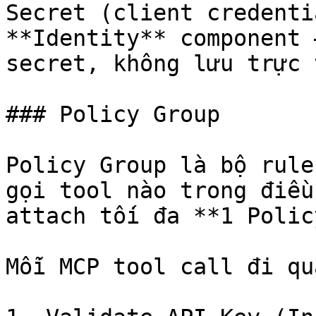
Secret (client credenti
**Identity** component 
secret, không lưu trực 
### Policy Group

Policy Group là bộ rule
gọi tool nào trong điều
attach tối đa **1 Polic
Mỗi MCP tool call đi qu