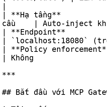
|

| **Hạ tầng**          
cầu    | Auto-inject kh
| **Endpoint**           | C
| `localhost:18080` (tr
| **Policy enforcement** | Có 
| Không                
***

## Bắt đầu với MCP Gatew