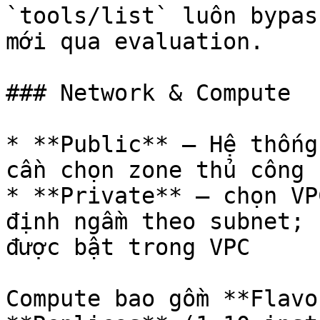
`tools/list` luôn bypas
mới qua evaluation.

### Network & Compute

* **Public** — Hệ thống
cần chọn zone thủ công

* **Private** — chọn VP
định ngầm theo subnet; 
được bật trong VPC

Compute bao gồm **Flavo