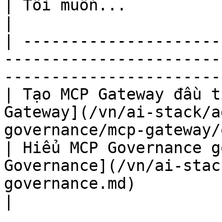
| Tôi muốn...                      | Đi đến                             
|

| ---------------------
-----------------------
-----------------------
| Tạo MCP Gateway đầu t
Gateway](/vn/ai-stack/a
governance/mcp-gateway/
| Hiểu MCP Governance g
Governance](/vn/ai-stac
governance.md)                                      