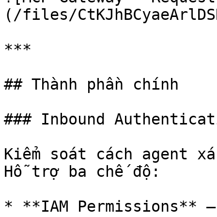
(/files/CtKJhBCyaeArlDS
***

## Thành phần chính

### Inbound Authenticati
Kiểm soát cách agent xá
Hỗ trợ ba chế độ:

* **IAM Permissions** —