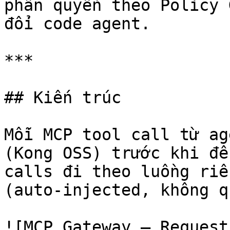
phân quyền theo Policy 
đổi code agent.

***

## Kiến trúc

Mỗi MCP tool call từ ag
(Kong OSS) trước khi đế
calls đi theo luồng riê
(auto-injected, không q
![MCP Gateway — Request