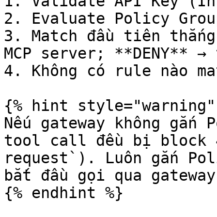
1. Validate API Key (In
2. Evaluate Policy Grou
3. Match đầu tiên thắng
MCP server; **DENY** → 
4. Không có rule nào ma
{% hint style="warning" 
Nếu gateway không gắn P
tool call đều bị block 
request`). Luôn gắn Pol
bắt đầu gọi qua gateway.
{% endhint %}
