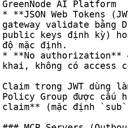
GreenNode AI Platform

* **JSON Web Tokens (JW
gateway validate bằng D
public keys định kỳ) ho
độ mặc định.

* **No authorization** 
khai, không có access c
Claim trong JWT dùng là
Policy Group được cấu h
claim** (mặc định `sub`)
### MCP Servers (Outboun