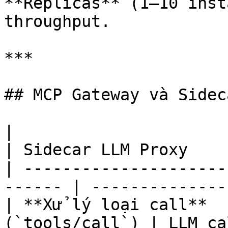
**Replicas** (1–10 inst
throughput.

***

## MCP Gateway và Sidec
|                        | MCP Gat
| Sidecar LLM Proxy    
| ---------------------
------ | --------------
| **Xử lý loại call**  
(`tools/call`) | LLM calls                       