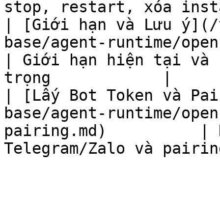
stop, restart, xóa inst
| [Giới hạn và Lưu ý](/
base/agent-runtime/openclaw/gioi-h
| Giới hạn hiện tại và 
trọng            |

| [Lấy Bot Token và Pai
base/agent-runtime/open
pairing.md)          | 