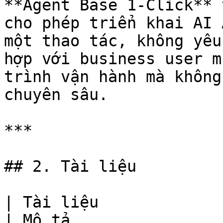
**Agent Base 1-Click** 
cho phép triển khai AI 
một thao tác, không yêu
hợp với business user m
trình vận hành mà không
chuyên sâu.

***

## 2. Tài liệu

| Tài liệu                                                                                                        
| Mô tả                                                         