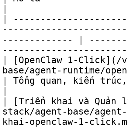
|

| ---------------------
-----------------------
------------- | -------
-----------------------
| [OpenClaw 1-Click](/v
base/agent-runtime/openclaw/opencla
| Tổng quan, kiến trúc, so sánh và FAQ 
|

| [Triển khai và Quản l
stack/agent-base/agent-
khai-openclaw-1-click.m