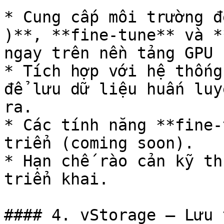
* Cung cấp môi trường đ
)**, **fine-tune** và *
ngay trên nền tảng GPU 
* Tích hợp với hệ thống
để lưu dữ liệu huấn luy
ra.

* Các tính năng **fine-
triển (coming soon).

* Hạn chế rào cản kỹ th
triển khai.

#### 4. vStorage – Lưu 