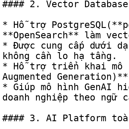
#### 2. Vector Database
* Hỗ trợ PostgreSQL(**p
**OpenSearch** làm vect
* Được cung cấp dưới dạ
không cần lo hạ tầng.

* Hỗ trợ triển khai mô 
Augmented Generation)**
* Giúp mô hình GenAI hi
doanh nghiệp theo ngữ cả
#### 3. AI Platform toà