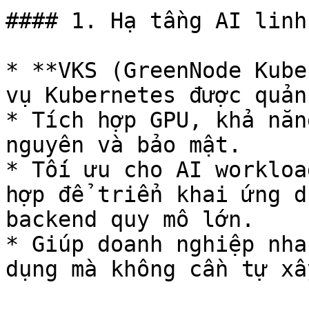
#### 1. Hạ tầng AI linh
* **VKS (GreenNode Kube
vụ Kubernetes được quản
* Tích hợp GPU, khả năn
nguyên và bảo mật.

* Tối ưu cho AI workloa
hợp để triển khai ứng d
backend quy mô lớn.

* Giúp doanh nghiệp nha
dụng mà không cần tự xâ