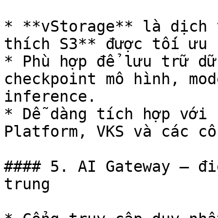
* **vStorage** là dịch 
thích S3** được tối ưu 
* Phù hợp để lưu trữ dữ
checkpoint mô hình, mod
inference.

* Dễ dàng tích hợp với 
Platform, VKS và các cô
#### 5. AI Gateway – đi
trung
