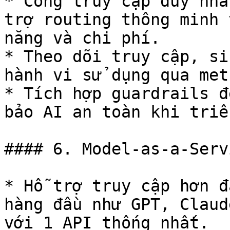
* Cổng truy cập duy nhấ
trợ routing thông minh 
năng và chi phí.

* Theo dõi truy cập, si
hành vi sử dụng qua met
* Tích hợp guardrails đ
bảo AI an toàn khi triể
#### 6. Model-as-a-Servi
* Hỗ trợ truy cập hơn đ
hàng đầu như GPT, Claud
với 1 API thống nhất.
