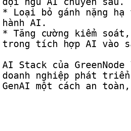
đội ngũ AI chuyên sâu.

* Loại bỏ gánh nặng hạ 
hành AI.

* Tăng cường kiểm soát,
trong tích hợp AI vào s
AI Stack của GreenNode 
doanh nghiệp phát triển