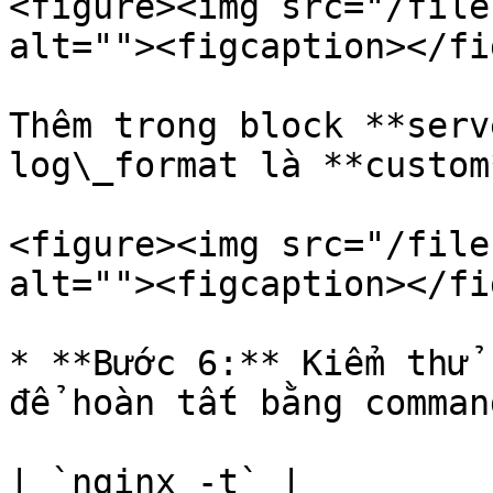
<figure><img src="/file
alt=""><figcaption></fi
Thêm trong block **serv
log\_format là **custom
<figure><img src="/file
alt=""><figcaption></fi
* **Bước 6:** Kiểm thử 
để hoàn tất bằng command
| `nginx -t` |
