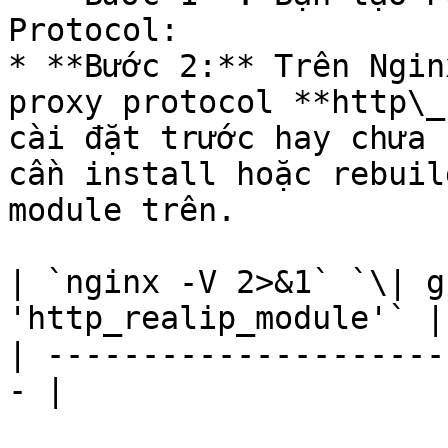
Protocol:

* **Bước 2:** Trên Ngin
proxy protocol **http\_
cài đặt trước hay chưa 
cần install hoặc rebuil
module trên.

| `nginx -V 2>&1` `\| g
'http_realip_module'` |

| ---------------------
- |
