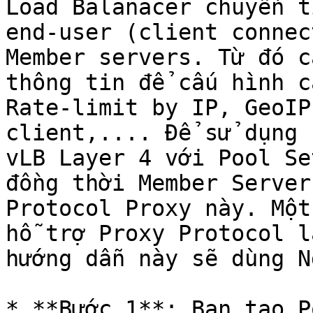
Load Balanacer chuyển t
end-user (client connec
Member servers. Từ đó c
thông tin để cấu hình c
Rate-limit by IP, GeoIP
client,.... Để sử dụng 
vLB Layer 4 với Pool Se
đồng thời Member Server
Protocol Proxy này. Một
hỗ trợ Proxy Protocol l
hướng dẫn này sẽ dùng N
* **Bước 1**: Bạn tạo P