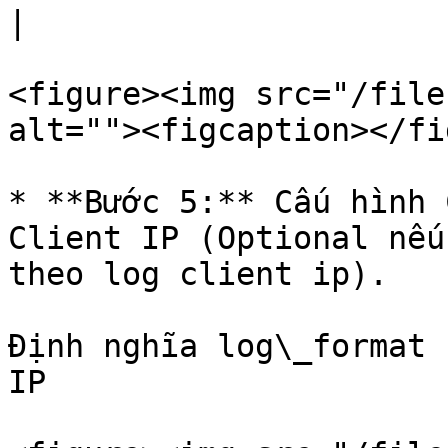
|

<figure><img src="/file
alt=""><figcaption></fi
* **Bước 5:** Cấu hình 
Client IP (Optional nếu
theo log client ip).

Định nghĩa log\_format 
IP
