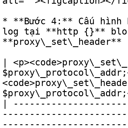
alt=""><figcaption></fi
* **Bước 4:** Cấu hình 
log tại **http {}** blo
**proxy\_set\_header**

| <p><code>proxy\_set\_
$proxy\_protocol\_addr;
<code>proxy\_set\_heade
$proxy\_protocol\_addr;
| ---------------------
-----------------------
-----------------------