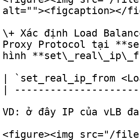
alt=""><figcaption></fi
\+ Xác định Load Balanc
Proxy Protocol tại **se
hình **set\_real\_ip\_f
| `set_real_ip_from <Lo
| ---------------------
VD: ở đây IP của vLB đa
<figure><img src="/file