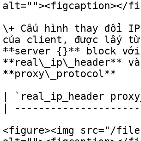
alt=""><figcaption></fi
\+ Cấu hình thay đổi IP
của client, được lấy từ
**server {}** block với
**real\_ip\_header** và
**proxy\_protocol**

| `real_ip_header proxy
| ---------------------
<figure><img src="/file