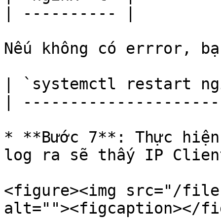
| ---------- |

Nếu không có errror, bạ
| `systemctl restart ng
| ---------------------
* **Bước 7**: Thực hiện
log ra sẽ thấy IP Clien
<figure><img src="/file