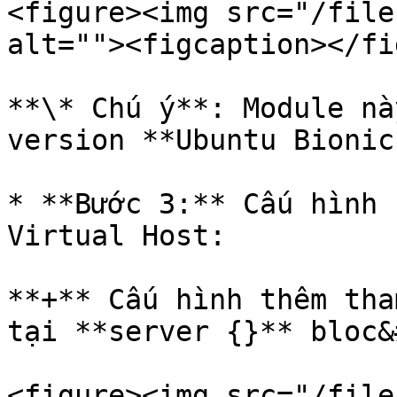
<figure><img src="/file
alt=""><figcaption></fi
**\* Chú ý**: Module nà
version **Ubuntu Bionic
* **Bước 3:** Cấu hình 
Virtual Host:

**+** Cấu hình thêm tha
tại **server {}** bloc&
<figure><img src="/file